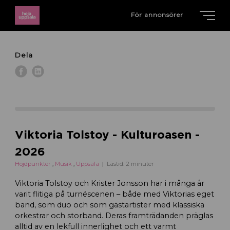
För annonsörer
Dela
Viktoria Tolstoy - Kulturoasen -
2026
Höjdpunkter
,
Musik
,
Uppsala
Lästid: 2 minuter
Viktoria Tolstoy och Krister Jonsson har i många år
varit flitiga på turnéscenen – både med Viktorias eget
band, som duo och som gästartister med klassiska
orkestrar och storband. Deras framträdanden präglas
alltid av en lekfull innerlighet och ett varmt