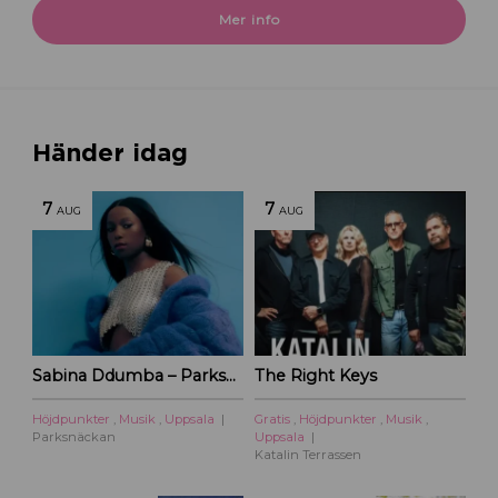
Mer info
Händer idag
7
7
AUG
AUG
Sabina Ddumba – Parksnäckan – 2026
The Right Keys
Höjdpunkter
,
Musik
,
Uppsala
Gratis
,
Höjdpunkter
,
Musik
,
Parksnäckan
Uppsala
Katalin Terrassen