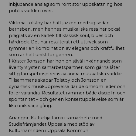
inbjudande anslag som rönt stor uppskattning hos
publik världen över.
Viktoria Tolstoy har haft jazzen med sig sedan
barnsben, men hennes musikaliska resa har också
präglats av en kärlek till klassisk soul, blues och
hårdrock. Det har resulterat i ett uttryck som
rymmer en kombination av elegans och kraftfullhet
som är helt unikt för genren.
I Krister Jonsson har hon en såväl inkännande som
äventyrslysten samarbetspartner, som gärna låter
sitt gitarrspel inspireras av andra musikaliska världar.
Tillsammans skapar Tolstoy och Jonsson en
dynamisk musikupplevelse där de ömsom leder och
följer varandra. Resultatet rymmer både disciplin och
spontanitet – och ger en konsertupplevelse som är
lika unik varje gång.
Arrangör: Kulturhjältarna i samarbete med
Studiefrämjandet Uppsala med stöd av
Kulturnämnden i Uppsala Kommun