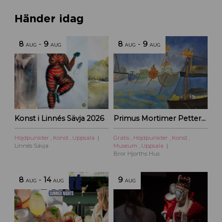
Händer idag
8
-
9
8
-
9
AUG
AUG
AUG
AUG
Konst i Linnés Sävja 2026
Primus Mortimer Pettersson
Höjdpunkter
,
Konst
,
Uppsala
Gratis
,
Höjdpunkter
,
Konst
,
Linnés Sävja
Museum
,
Uppsala
Bror Hjorths Hus
8
-
14
9
AUG
AUG
AUG