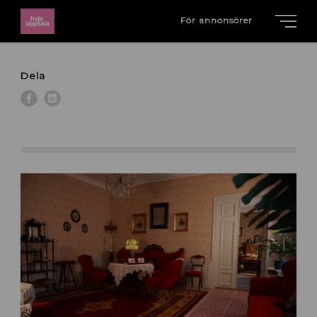
För annonsörer
Dela