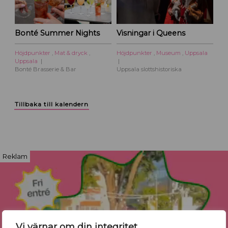
Bonté Summer Nights
Visningar i Queens
Höjdpunkter
,
Mat & dryck
,
Höjdpunkter
,
Museum
,
Uppsala
Uppsala
Bonté Brasserie & Bar
Uppsala slottshistoriska
Tillbaka till kalendern
Reklam
Vi värnar om din integritet