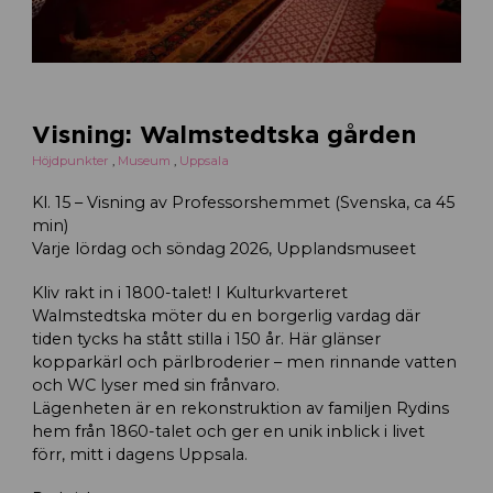
Visning: Walmstedtska gården
Höjdpunkter
,
Museum
,
Uppsala
Kl. 15 – Visning av Professorshemmet (Svenska, ca 45
min)
Varje lördag och söndag 2026, Upplandsmuseet
Kliv rakt in i 1800-talet! I Kulturkvarteret
Walmstedtska möter du en borgerlig vardag där
tiden tycks ha stått stilla i 150 år. Här glänser
kopparkärl och pärlbroderier – men rinnande vatten
och WC lyser med sin frånvaro.
Lägenheten är en rekonstruktion av familjen Rydins
hem från 1860-talet och ger en unik inblick i livet
förr, mitt i dagens Uppsala.