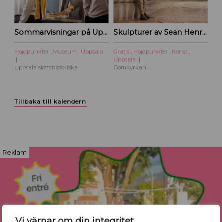
Sommarvisningar på Uppsala slottshistoriska
Skulpturer av Sean Henry – Domkyrkan
Höjdpunkter
,
Museum
,
Uppsala
Gratis
,
Höjdpunkter
,
Konst
,
Uppsala
Uppsala slottshistoriska
Domkyrkan
Tillbaka till kalendern
Reklam
Vi värnar om din integritet