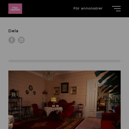
För annonsörer
Dela