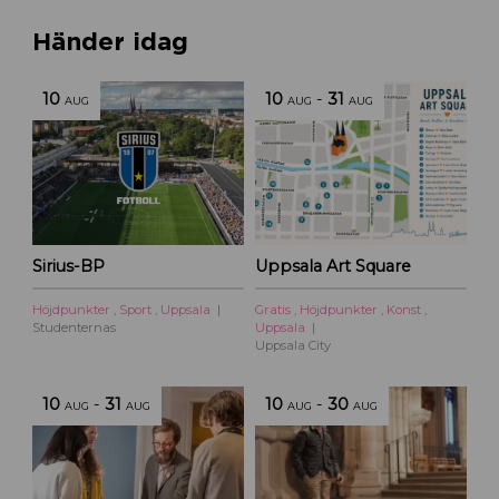
Händer idag
10
10
-
31
AUG
AUG
AUG
Sirius-BP
Uppsala Art Square
Höjdpunkter
,
Sport
,
Uppsala
Gratis
,
Höjdpunkter
,
Konst
,
Studenternas
Uppsala
Uppsala City
10
-
31
10
-
30
AUG
AUG
AUG
AUG