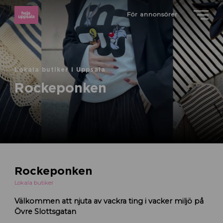
För annonsörer
Lokala butiker i Uppsala
Rockeponken
Rockeponken
Lokala butiker
Välkommen att njuta av vackra ting i vacker miljö på
Övre Slottsgatan