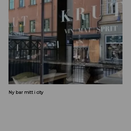
K
Ny bar mitt i city
r
u
t
n
y
b
a