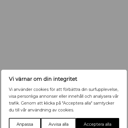
r
i
U
p
p
s
a
l
a
R
Retromöbler till city
e
Vi värnar om din integritet
t
r
Vi använder cookies för att förbättra din surfupplevelse,
o
visa personliga annonser eller innehåll och analysera vår
m
ö
trafik. Genom att klicka på "Acceptera alla" samtycker
Det händer i Uppsala- kolla in vår
b
du till vår användning av cookies.
kalender!
l
e
Anpassa
Avvisa alla
Acceptera alla
r