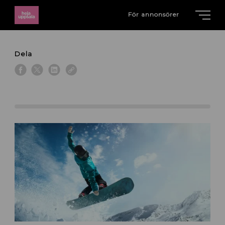
För annonsörer
Dela