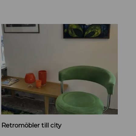
R
Retromöbler till city
e
t