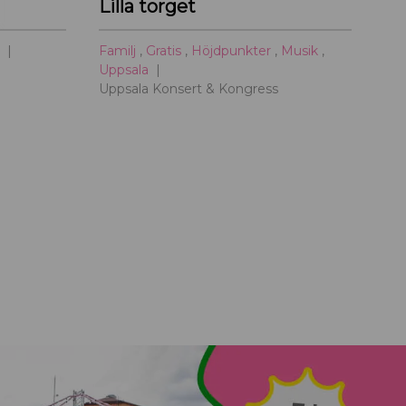
Lilla torget
i
l
a
Familj
,
Gratis
,
Höjdpunkter
,
Musik
,
l
Uppsala
U
Uppsala Konsert & Kongress
p
p
s
a
l
a
c
i
t
y