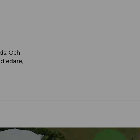
ds. Och
ädledare,