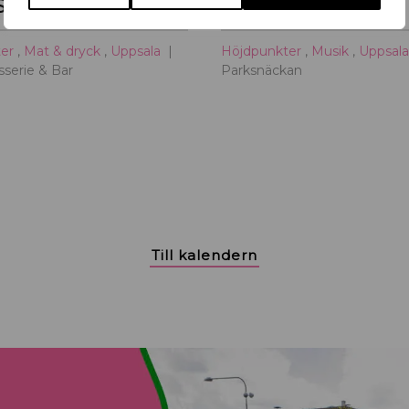
Summer Nights
KAJ
ter
,
Mat & dryck
,
Uppsala
Höjdpunkter
,
Musik
,
Uppsal
serie & Bar
Parksnäckan
Till kalendern