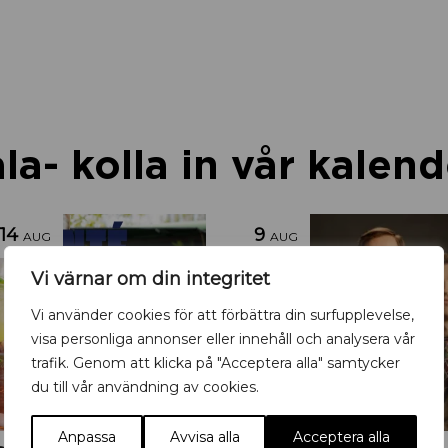
t
n
y
b
a
a- kolla in vår kalend
r
i
U
14
9
p
AUG
AUG
p
Vi värnar om din integritet
s
Vi använder cookies för att förbättra din surfupplevelse,
a
visa personliga annonser eller innehåll och analysera vår
l
trafik. Genom att klicka på "Acceptera alla" samtycker
a
du till vår användning av cookies.
Anpassa
Avvisa alla
Acceptera alla