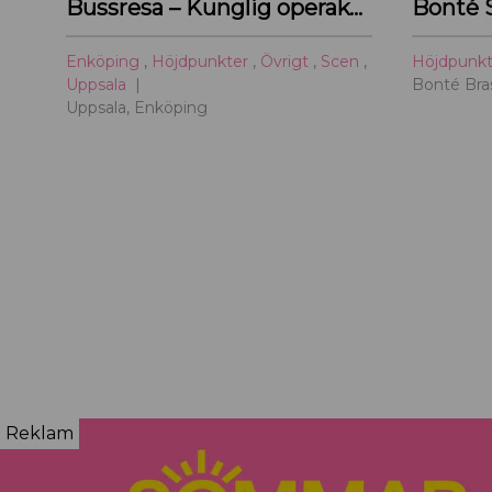
Bussresa – Kunglig operakväll vid Ulriksdal 2026
Bonté 
Enköping
,
Höjdpunkter
,
Övrigt
,
Scen
,
Höjdpunk
Uppsala
Bonté Bras
Uppsala, Enköping
Reklam