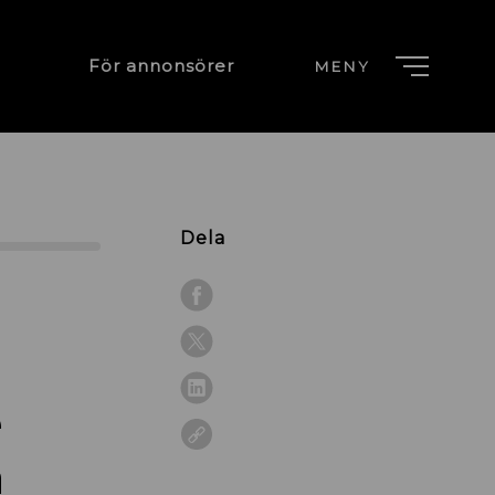
För annonsörer
MENY
Dela
e
n