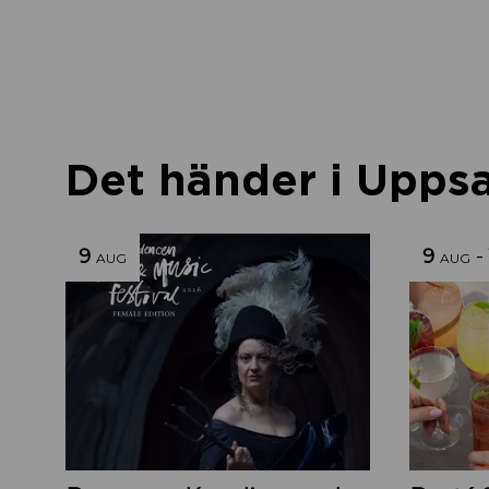
Det händer i Uppsal
9
9
-
AUG
AUG