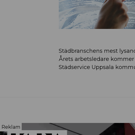
Städbranschens mest lysand
Årets arbetsledare kommer f
Städservice Uppsala komm
Reklam