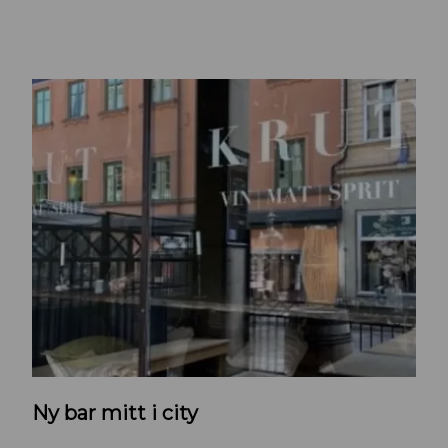
K
Ny bar mitt i city
r
u