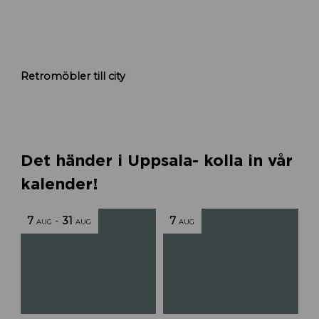
l
a
R
Retromöbler till city
e
t
r
o
m
ö
Det händer i Uppsala- kolla in vår
b
kalender!
l
e
r
7
-
31
7
AUG
AUG
AUG
f
l
y
t
t
a
r