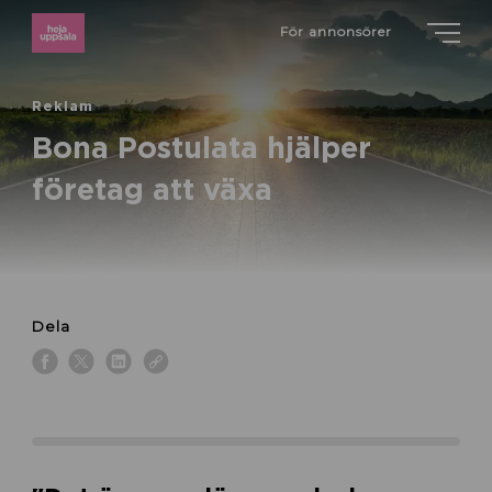
För annonsörer
Reklam
Bona Postulata hjälper
företag att växa
Dela