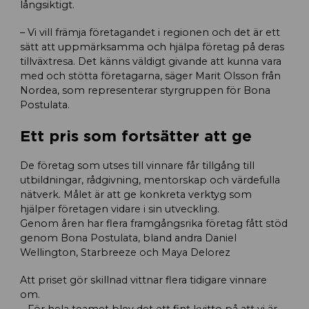
långsiktigt.
– Vi vill främja företagandet i regionen och det är ett
sätt att uppmärksamma och hjälpa företag på deras
tillväxtresa. Det känns väldigt givande att kunna vara
med och stötta företagarna, säger Marit Olsson från
Nordea, som representerar styrgruppen för Bona
Postulata.
Ett pris som fortsätter att ge
De företag som utses till vinnare får tillgång till
utbildningar, rådgivning, mentorskap och värdefulla
nätverk. Målet är att ge konkreta verktyg som
hjälper företagen vidare i sin utveckling.
Genom åren har flera framgångsrika företag fått stöd
genom Bona Postulata, bland andra Daniel
Wellington, Starbreeze och Maya Delorez
Att priset gör skillnad vittnar flera tidigare vinnare
om.
– För hela teamet blev det ett fint kvitto på att vi är