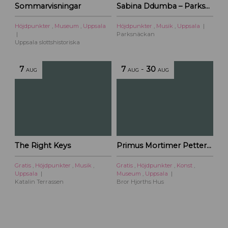
Sommarvisningar
Sabina Ddumba – Parksnäckan – 2026
t
i
Höjdpunkter
,
Museum
,
Uppsala
Höjdpunkter
,
Musik
,
Uppsala
l
Parksnäckan
l
Uppsala slottshistoriska
U
p
7
7
-
30
AUG
AUG
AUG
p
s
a
l
a
c
i
The Right Keys
Primus Mortimer Pettersson
t
y
Gratis
,
Höjdpunkter
,
Musik
,
Gratis
,
Höjdpunkter
,
Konst
,
Uppsala
Museum
,
Uppsala
Katalin Terrassen
Bror Hjorths Hus