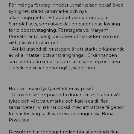
För många företag innebär utmärkelsen också ökad
synlighet, stärkt varumärke och nya
affärsmöjligheter. Ett av årets vinnarföretag är
SampleFacts, som utvecklat en patenterad lösning
för blodprovstagning. Företagets vd, Maryam
Poorafshar (bilden), beskriver utmärkelsen som en
viktig kvalitetsstämpel.
– Att bli utsedd till pristagare är ett starkt erkännande
av våra insatser och ansträngningar. Erkännanden
som detta påminner oss om alla framsteg och den
utveckling vi har genomgått, säger hon.
Hon ser redan tydliga effekter av priset.
– Utmärkelser öppnar ofta dörrar. Priset stärker vårt
rykte och vårt varumärke och kan leda till fler
samarbeten. Vi räknar också med att lättare få gehör
för vår lösning tack vare exponeringen via Bona
Postulata.
Dessutom har företaget redan börjat använda flera