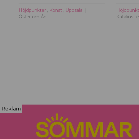
Höjdpunkter
,
Konst
,
Uppsala
Höjdpunk
Öster om Ån
Katalins te
Reklam