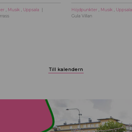
ter
,
Musik
,
Uppsala
Höjdpunkter
,
Musik
,
Uppsal
rrass
Gula Villan
Till kalendern