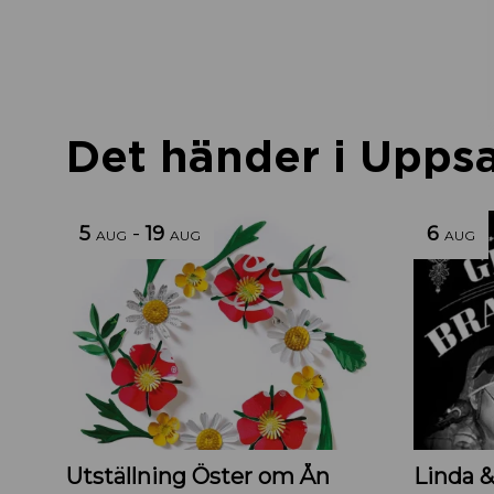
Det händer i Uppsal
5
-
19
6
AUG
AUG
AUG
Utställning Öster om Ån