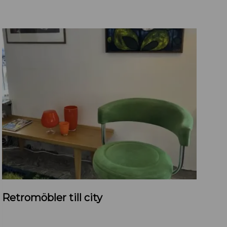
R
Retromöbler till city
e
t
r