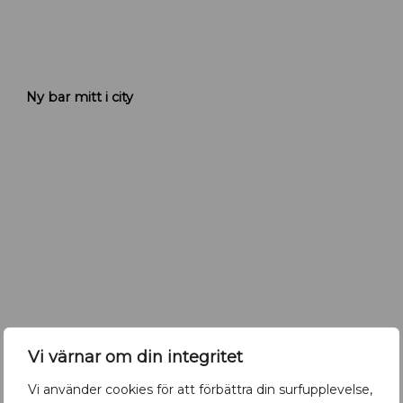
K
Ny bar mitt i city
r
u
t
n
y
b
a
r
i
U
p
p
s
a
Vi värnar om din integritet
l
a
Vi använder cookies för att förbättra din surfupplevelse,