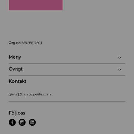
Org nr:
559266-4501
Meny
Övrigt
Kontakt
tjena@hejauppsala.com
Följ oss
f
i
l
a
n
i