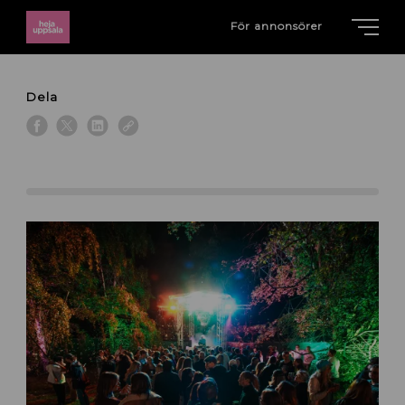
För annonsörer
Dela