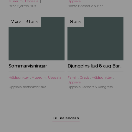
Museum
,
Uppsala
Uppsala
l
Bror Hjorths Hus
Bonté Brasserie & Bar
U
p
7
-
31
8
AUG
AUG
AUG
p
s
a
l
a
c
i
Sommarvisningar
Djungelns ljud 8 aug Barnföreställning
t
y
Höjdpunkter
,
Museum
,
Uppsala
Familj
,
Gratis
,
Höjdpunkter
,
Uppsala
Uppsala slottshistoriska
Uppsala Konsert & Kongress
Till kalendern