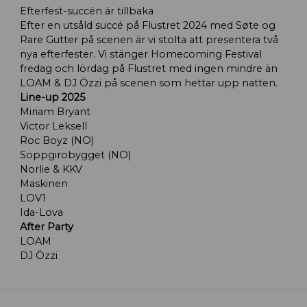
Efterfest-succén är tillbaka
Efter en utsåld succé på Flustret 2024 med Søte og
Rare Gutter på scenen är vi stolta att presentera två
nya efterfester. Vi stänger Homecoming Festival
fredag och lördag på Flustret med ingen mindre än
LOAM & DJ Özzi på scenen som hettar upp natten.
Line-up 2025
Miriam Bryant
Victor Leksell
Roc Boyz (NO)
Soppgirobygget (NO)
Norlie & KKV
Maskinen
LOV1
Ida-Lova
After Party
LOAM
DJ Özzi