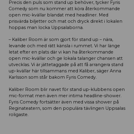
Precis den puls som stand up behöver, tycker Fyris
Comedy som nu kommer att köra återkommande
open mic-kvällar blandat med headliner. Med
prisvärda biljetter och mat och dryck direkt i lokalen
hoppas man locka Uppsalaborna.
– Kaliber Room är som gjort för stand up – nära,
levande och med rätt känsla i rummet. Vi har länge
letat efter en plats där vi kan ha återkommande
open mic-kvällar och ge lokala talanger chansen att
utvecklas. Vi är jättetaggade på att få arrangera stand
up-kvällar här tillsammans med Kaliber, säger Anna
Karlsson som står bakom Fyris Comedy.
Kaliber Room blir navet för stand up-klubbens open
mic-format men även mer intima headline-shower.
Fyris Comedy fortsätter även med vissa shower på
Reginateatern, som den populära tävlingen Uppsalas
roligaste.