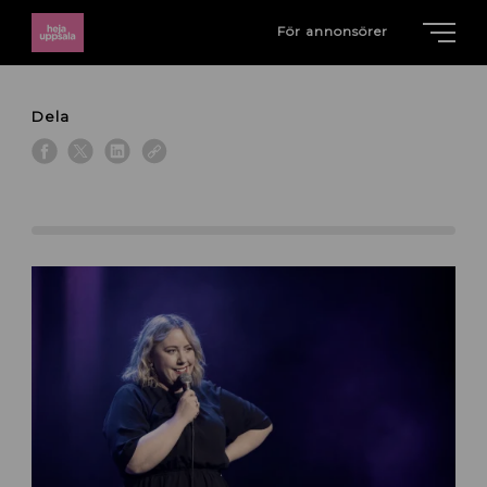
För annonsörer
Dela