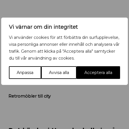
n
y
b
a
Vi värnar om din integritet
r
i
Vi använder cookies för att förbättra din surfupplevelse,
U
visa personliga annonser eller innehåll och analysera vår
p
trafik. Genom att klicka på "Acceptera alla" samtycker
p
du till vår användning av cookies.
s
a
l
Anpassa
Avvisa alla
Acceptera alla
a
R
Retromöbler till city
e
t
r
o
m
ö