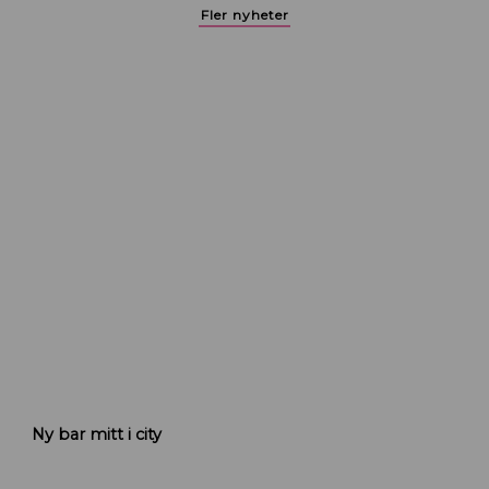
Fler nyheter
K
Ny bar mitt i city
r
u
t