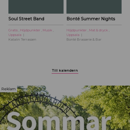
a
c
i
Soul Street Band
Bonté Summer Nights
t
y
Gratis
,
Höjdpunkter
,
Musik
,
Höjdpunkter
,
Mat & dryck
,
Uppsala
Uppsala
Katalin Terrassen
Bonté Brasserie & Bar
Till kalendern
Reklam