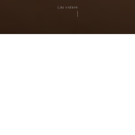
Läs vidare
Dela
Här ligger guldkornen på rad
Inspiration
Lästid: 8 minuter
Drottninggatan, mellan pampiga Carolina Rediviva
och Stora Torget mitt i centrala Uppsala är inte vilken
gata som helst. Här ligger små personliga butiker,
second hand med kvalitet, och spännande hål i