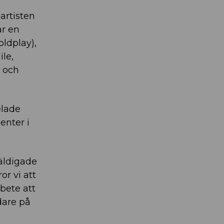
artisten
ar en
ldplay),
ile,
z och
elade
enter i
väldigade
or vi att
bete att
dare på