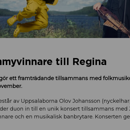
myvinnare till Regina
er gör ett framträdande tillsammans med folkmusi
ovember.
står av Uppsalaborna Olov Johansson (nyckelhar
juder duon in till en unik konsert tillsammans med
innare och en musikalisk banbrytare. Konserten g