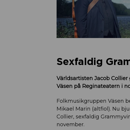
Sexfaldig Gram
Världsartisten Jacob Colli
Väsen på Reginateatern i n
Folkmusikgruppen Väsen be
Mikael Marin (altfiol). Nu b
Collier, sexfaldig Grammyv
november.