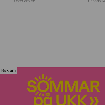
Öster om Ån
Uppsala K
Reklam