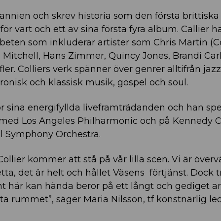
annien och skrev historia som den första brittiska 
r vart och ett av sina första fyra album. Callier h
eten som inkluderar artister som Chris Martin (Co
i Mitchell, Hans Zimmer, Quincy Jones, Brandi Carl
. Colliers verk spänner över genrer alltifrån jaz
tronisk och klassisk musik, gospel och soul.
ör sina energifyllda liveframträdanden och han sp
 med Los Angeles Philharmonic och på Kennedy C
l Symphony Orchestra.
Collier kommer att stå på vår lilla scen. Vi är över
tta, det är helt och hållet Väsens förtjänst. Dock tr
t här kan hända beror på ett långt och gediget ar
msta rummet”, säger Maria Nilsson, tf konstnärlig le