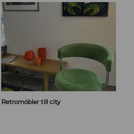
R
Retromöbler till city
e
t
r
o