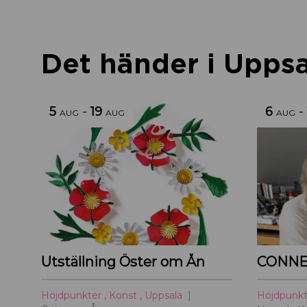
Det händer i Uppsal
5
-
19
6
-
AUG
AUG
AUG
Utställning Öster om Ån
CONNE
Höjdpunkter
,
Konst
,
Uppsala
Höjdpunk