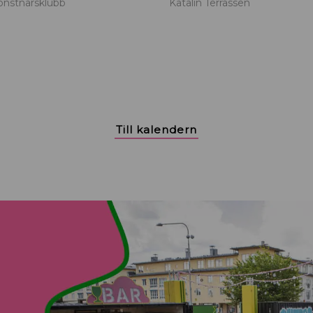
onstnärsklubb
Katalin Terrassen
Till kalendern