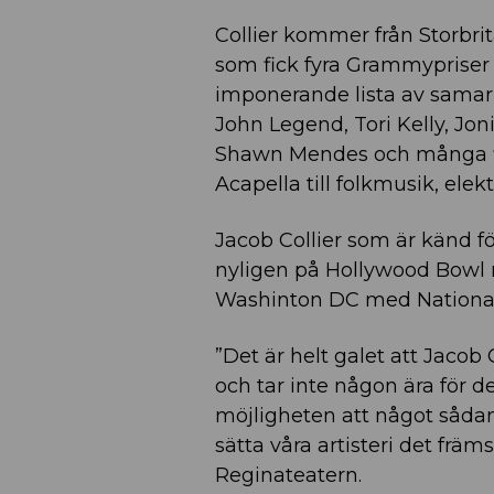
Collier kommer från Storbrit
som fick fyra Grammypriser fö
imponerande lista av samarb
John Legend, Tori Kelly, Jon
Shawn Mendes och många fler
Acapella till folkmusik, elek
Jacob Collier som är känd f
nyligen på Hollywood Bowl
Washinton DC med Nationa
”Det är helt galet att Jacob 
och tar inte någon ära för de
möjligheten att något sådan
sätta våra artisteri det frä
Reginateatern.