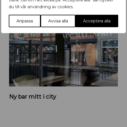
trafik. Genom att klicka på "Acceptera alla" samtycker
du till vår användning av cookies.
Anpassa
Avvisa alla
Acceptera alla
K
Ny bar mitt i city
r
u
t
n