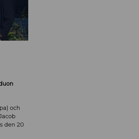
kduon
pa) och
 Jacob
es den 20