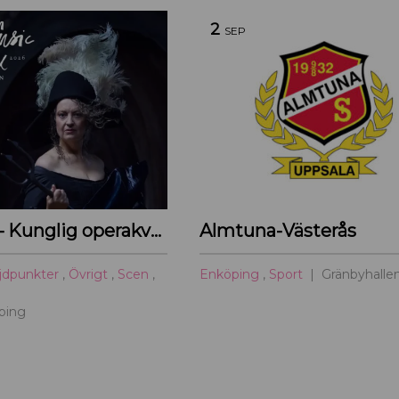
2
SEP
Bussresa – Kunglig operakväll vid Ulriksdal 2026
Almtuna-Västerås
jdpunkter
,
Övrigt
,
Scen
,
Enköping
,
Sport
Gränbyhalle
ping