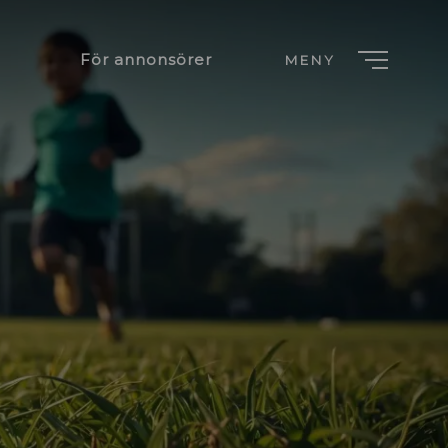
För annonsörer
MENY