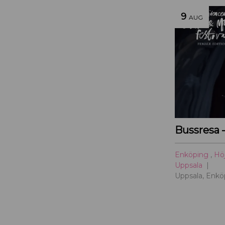
9
AUG
Enköping
,
Hö
Uppsala
Uppsala, Enkö