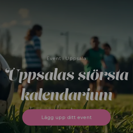
Event i Uppsala
Uppsalas största
kalendarium
Lägg upp ditt event