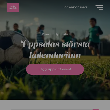
För annonsörer
Event i Uppsala
Uppsalas största
kalendarium
Lägg upp ditt event