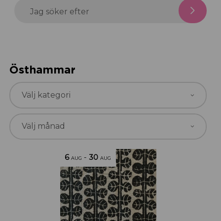
Jag söker efter
Östhammar
6
-
30
AUG
AUG