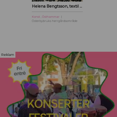
Helena Bengtsson, textil – Österbybruks herrgårdsområde
Konst
,
Östhammar
Österbybruks herrgårdsområde
Reklam