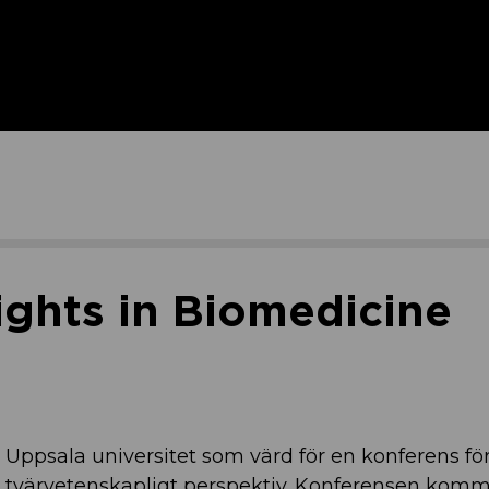
ights in Biomedicine
r Uppsala universitet som värd för en konferens för
tt tvärvetenskapligt perspektiv. Konferensen kom