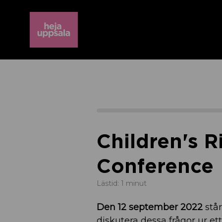
Children's R
Conference
Lästid: 1 minut
Den 12 september 2022
stå
diskutera dessa frågor ur e