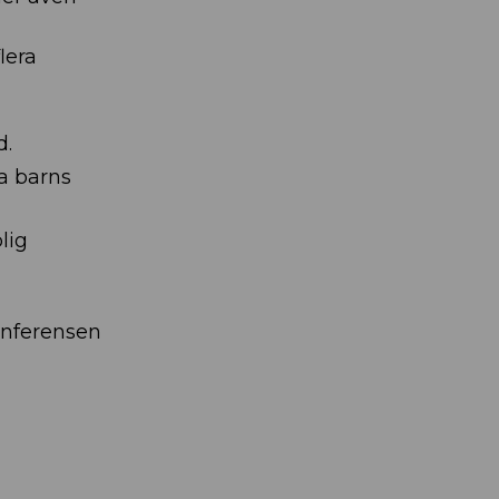
lera
d.
da barns
lig
onferensen