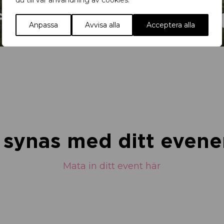
du till vår användning av cookies.
Anpassa
Avvisa alla
Acceptera alla
u synas med ditt eve
Mata in ditt event här