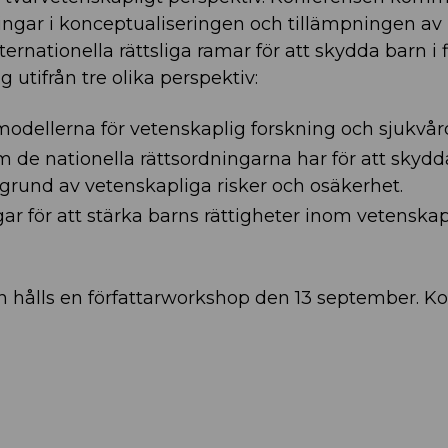
ingar i konceptualiseringen och tillämpningen av
ernationella rättsliga ramar för att skydda barn i f
tifrån tre olika perspektiv:
odellerna för vetenskaplig forskning och sjukvår
m de nationella rättsordningarna har för att skyd
 grund av vetenskapliga risker och osäkerhet.
gar för att stärka barns rättigheter inom vetenskap
hålls en författarworkshop den 13 september. K