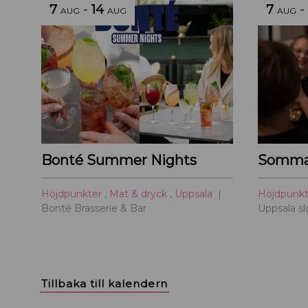
7
-
14
7
-
AUG
AUG
AUG
Bonté Summer Nights
Sommar
Höjdpunkter
,
Mat & dryck
,
Uppsala
Höjdpunk
Bonté Brasserie & Bar
Uppsala sl
Tillbaka till kalendern