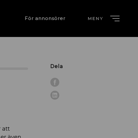
För annonsörer
MENY
Dela
 att
mer även