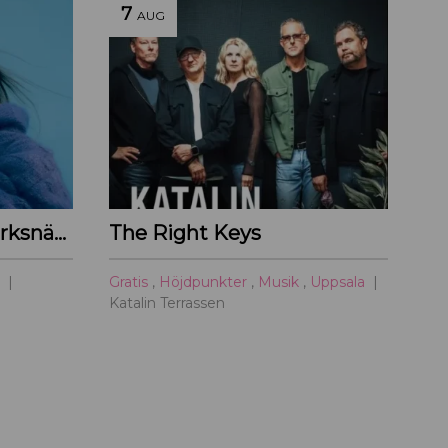
7
AUG
Sabina Ddumba – Parksnäckan – 2026
The Right Keys
a
Gratis
,
Höjdpunkter
,
Musik
,
Uppsala
Katalin Terrassen