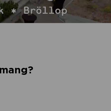
nemang?