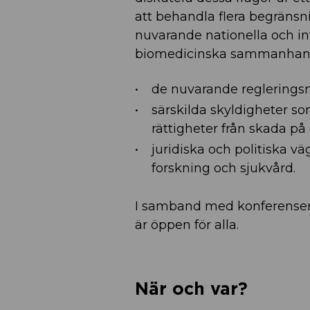
att behandla flera begränsn
nuvarande nationella och int
biomedicinska sammanhang u
de nuvarande regleringsm
särskilda skyldigheter so
rättigheter från skada på
juridiska och politiska vä
forskning och sjukvård.
I samband med konferensen 
är öppen för alla.
När och var?