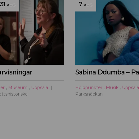
31
7
AUG
AUG
visningar
ter
,
Museum
,
Uppsala
Höjdpunkter
,
Musik
,
Uppsal
ottshistoriska
Parksnäckan