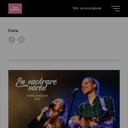
För annonsörer
Dela