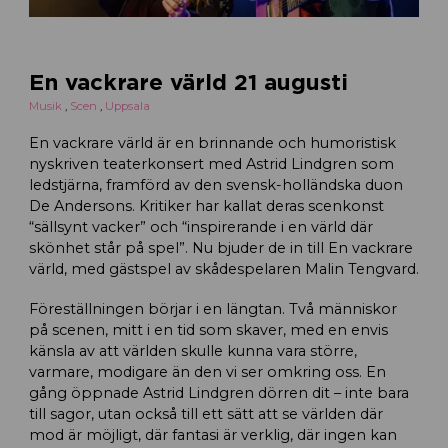
En vackrare värld 21 augusti
Musik
,
Scen
,
Uppsala
En vackrare värld är en brinnande och humoristisk
nyskriven teaterkonsert med Astrid Lindgren som
ledstjärna, framförd av den svensk-holländska duon
De Andersons. Kritiker har kallat deras scenkonst
“sällsynt vacker” och “inspirerande i en värld där
skönhet står på spel”. Nu bjuder de in till En vackrare
värld, med gästspel av skådespelaren Malin Tengvard.
Föreställningen börjar i en längtan. Två människor
på scenen, mitt i en tid som skaver, med en envis
känsla av att världen skulle kunna vara större,
varmare, modigare än den vi ser omkring oss. En
gång öppnade Astrid Lindgren dörren dit – inte bara
till sagor, utan också till ett sätt att se världen där
mod är möjligt, där fantasi är verklig, där ingen kan