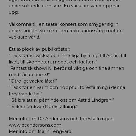
undersökande rum som En vackrare värld öppnar
upp.
Välkomna till en teaterkonsert som smyger sig in
under huden. Som en liten revolutionssång mot en
vackrare värld.
Ett axplock av publikröster:
”Tack för er vackra och innerliga hyllning till Astrid, till
livet, till skönheten, modet och kraften.”
“Fantastisk show! Ni berör så viktiga och fina ämnen
med sådan finess!”
”Otroligt vackra låtar!”
”Tack för en varm och hoppfull föreställning i denna
förvirrande tid!”
“ Så bra att ni påminde oss om Astrid Lindgren!”
“ Vilken tänkvärd föreställning.”
Mer info om De Andersons och föreställningen:
www.deandersons.com
Mer info om Malin Tengvard: