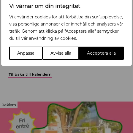
Vi värnar om din integritet
Vi använder cookies för att förbättra din surfupplevelse,
visa personliga annonser eller innehåll och analysera vår
trafik. Genom att klicka på "Acceptera alla" samtycker
Utställning Öster om Ån
Jeff Mills
du till vår användning av cookies.
Höjdpunkter
,
Konst
,
Uppsala
Höjdpunkter
,
Musik
,
Uppsala
Anpassa
Avvisa alla
Acceptera alla
Öster om Ån
Uppsala Konsert & Kongress
Tillbaka till kalendern
Reklam