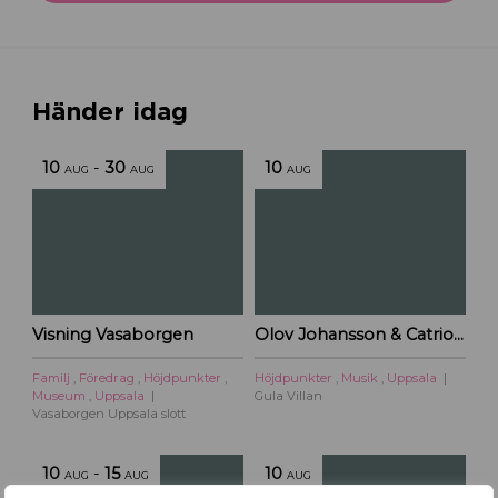
Händer idag
10
-
30
10
AUG
AUG
AUG
Visning Vasaborgen
Olov Johansson & Catriona McKay – Kulturoasens sommarscen 2026
Familj
,
Föredrag
,
Höjdpunkter
,
Höjdpunkter
,
Musik
,
Uppsala
Museum
,
Uppsala
Gula Villan
Vasaborgen Uppsala slott
10
-
15
10
AUG
AUG
AUG