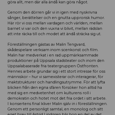
göra allt, men där alla ändå kan göra något.
Genom den dörren går vi in igen med nyskrivna
sånger, berättelser och en gnutta upprorisk humor.
Här rör vi oss mellan vardagen och världen, mellan
barnet vi var och den vuxna vi blivit, mellan rädslan
att inte räcka till och modet att ändå sträcka sig ut.
Föreställningen gästas av Malin Tengvard,
skådespelare verksam inom scenkonst och film.
Malin har medverkat i en rad uppmärksammade
produktioner på Uppsala stadsteater och inom den
Uppsalabaserade fria teatergruppen Östfronten.
Hennes arbete grundar sig i ett stort intresse för oss
människor – hur vi samexisterar och interagerar, för
maktstrukturer och handlingsutrymme. För att lyfta
blicken från den egna sfären försöker hon alltid ha
med sig en medvetenhet om kulturens roll i
demokratin och hotet mot det fria ordet i sitt arbete.
I konsertens final kliver Malin själv in i föreställningen.
Genom ett personligt samtal, en monolog och sitt
eget brev till Astrid Lindgren blir hon en del av det