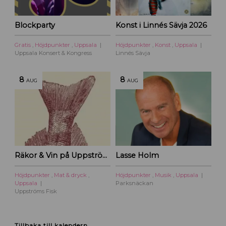
Blockparty
Konst i Linnés Sävja 2026
Gratis
,
Höjdpunkter
,
Uppsala
Höjdpunkter
,
Konst
,
Uppsala
Uppsala Konsert & Kongress
Linnés Sävja
8
8
AUG
AUG
Räkor & Vin på Uppströms Fisk
Lasse Holm
Höjdpunkter
,
Mat & dryck
,
Höjdpunkter
,
Musik
,
Uppsala
Uppsala
Parksnäckan
Uppströms Fisk
Tillbaka till kalendern