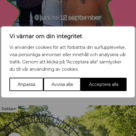
Vi värnar om din integritet
Vi använder cookies för att förbättra din surfupplevelse,
visa personliga annonser eller innehåll och analysera vår
Vill du synas med ditt
trafik. Genom att klicka på "Acceptera alla" samtycker
evenemang?
du till vår användning av cookies.
Mata in ditt event här
Anpassa
Avvisa alla
Acceptera alla
Reklam