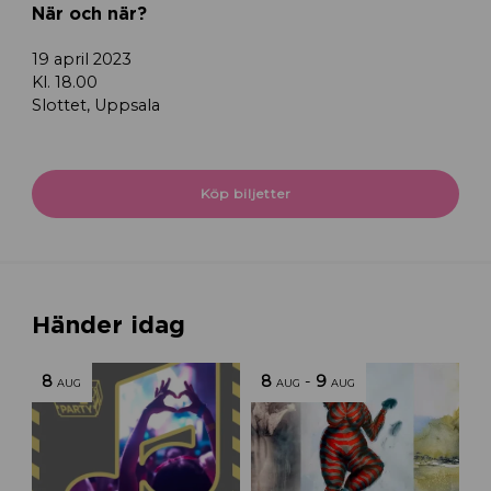
När och när?
19 april 2023
Kl. 18.00
Slottet, Uppsala
Köp biljetter
Händer idag
8
8
-
9
AUG
AUG
AUG