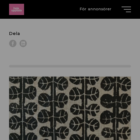
För annonsörer
Dela