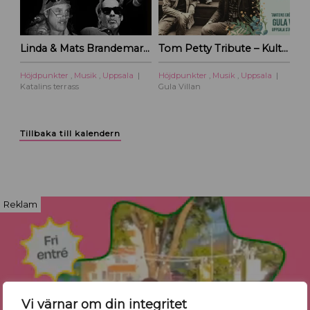
Linda & Mats Brandemark & Marc Gransten
Tom Petty Tribute – Kulturoasens sommarscen 2026
Höjdpunkter
,
Musik
,
Uppsala
Höjdpunkter
,
Musik
,
Uppsala
Katalins terrass
Gula Villan
Tillbaka till kalendern
Reklam
Vi värnar om din integritet