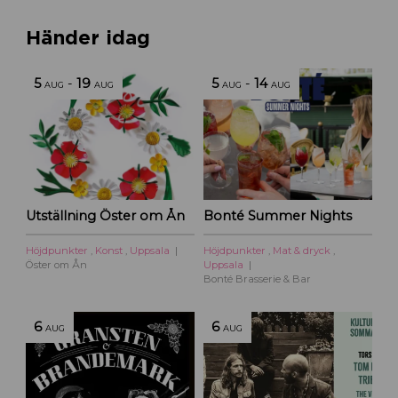
Händer idag
5
-
19
5
-
14
AUG
AUG
AUG
AUG
Utställning Öster om Ån
Bonté Summer Nights
Höjdpunkter
,
Konst
,
Uppsala
Höjdpunkter
,
Mat & dryck
,
Öster om Ån
Uppsala
Bonté Brasserie & Bar
6
6
AUG
AUG