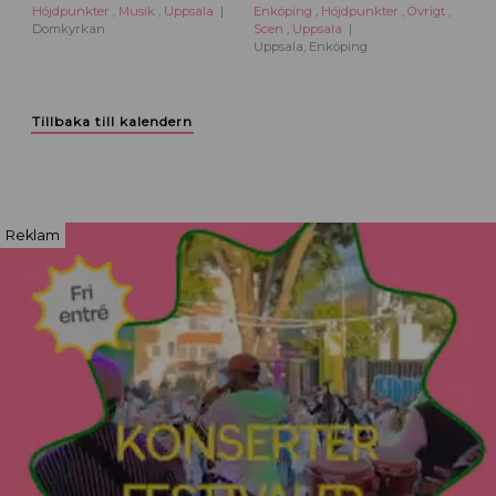
Höjdpunkter
,
Musik
,
Uppsala
Enköping
,
Höjdpunkter
,
Övrigt
,
Domkyrkan
Scen
,
Uppsala
Uppsala, Enköping
Tillbaka till kalendern
Reklam