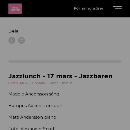
För annonsörer
Dela
Jazzlunch - 17 mars - Jazzbaren
Gratis
,
Musik
,
Uppsala
Lästid: 1 minut
Maggie Andersson sång
Hampus Adami trombon
Matti Andersson piano
Foto: Alexander Sparf