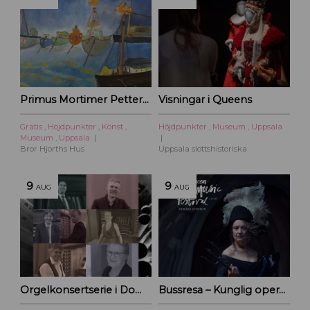
Primus Mortimer Pettersson
Visningar i Queens
Gratis
,
Höjdpunkter
,
Konst
,
Höjdpunkter
,
Museum
,
Uppsala
Museum
,
Uppsala
Bror Hjorths Hus
Uppsala slottshistoriska
9
9
AUG
AUG
Orgelkonsertserie i Domkyrkan
Bussresa – Kunglig operakväll vid Ulriksdal 2026