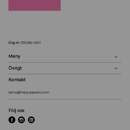
Org nr:
559266-4501
Meny
Övrigt
Kontakt
tjena@hejauppsala.com
Följ oss
f
i
l
a
n
i