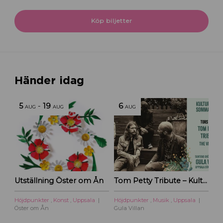
Köp biljetter
Händer idag
5
-
19
6
AUG
AUG
AUG
Utställning Öster om Ån
Tom Petty Tribute – Kulturoasens sommarscen 2026
Höjdpunkter
,
Konst
,
Uppsala
Höjdpunkter
,
Musik
,
Uppsala
Öster om Ån
Gula Villan