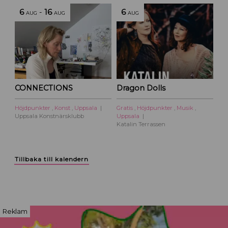
6
-
16
6
AUG
AUG
AUG
CONNECTIONS
Dragon Dolls
Höjdpunkter
,
Konst
,
Uppsala
Gratis
,
Höjdpunkter
,
Musik
,
Uppsala Konstnärsklubb
Uppsala
Katalin Terrassen
Tillbaka till kalendern
Reklam