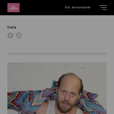
För annonsörer
Dela