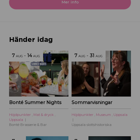
Mer info
Händer idag
7
-
14
7
-
31
AUG
AUG
AUG
AUG
Bonté Summer Nights
Sommarvisningar
Höjdpunkter
,
Mat & dryck
,
Höjdpunkter
,
Museum
,
Uppsala
Uppsala
Bonté Brasserie & Bar
Uppsala slottshistoriska