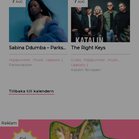
7
7
AUG
AUG
Sabina Ddumba – Parksnäckan – 2026
The Right Keys
Höjdpunkter
,
Musik
,
Uppsala
Gratis
,
Höjdpunkter
,
Musik
,
Parksnäckan
Uppsala
Katalin Terrassen
Tillbaka till kalendern
Reklam