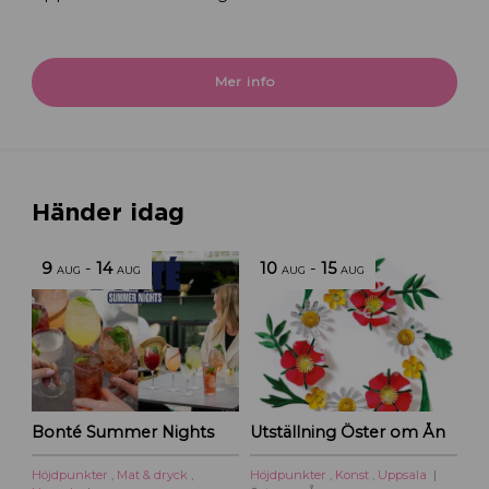
Mer info
Händer idag
9
-
14
10
-
15
AUG
AUG
AUG
AUG
Bonté Summer Nights
Utställning Öster om Ån
Höjdpunkter
,
Mat & dryck
,
Höjdpunkter
,
Konst
,
Uppsala