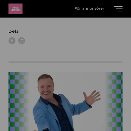
För annonsörer
Dela