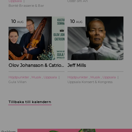
Uppsala
Öster om Ån
Bonté Brasserie & Bar
10
10
AUG
AUG
Olov Johansson & Catriona McKay – Kulturoasens sommarscen 2026
Jeff Mills
Höjdpunkter
,
Musik
,
Uppsala
Höjdpunkter
,
Musik
,
Uppsala
Gula Villan
Uppsala Konsert & Kongress
Tillbaka till kalendern