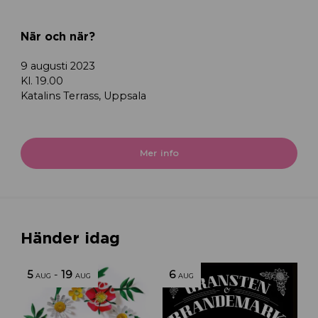
När och när?
9 augusti 2023
Kl. 19.00
Katalins Terrass, Uppsala
Mer info
Händer idag
5
-
19
6
AUG
AUG
AUG