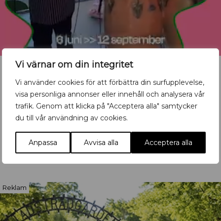
Vi värnar om din integritet
Vi använder cookies för att förbättra din surfupplevelse,
visa personliga annonser eller innehåll och analysera vår
Vill du synas med ditt
trafik. Genom att klicka på "Acceptera alla" samtycker
du till vår användning av cookies.
evenemang?
Mata in ditt event här
Anpassa
Avvisa alla
Acceptera alla
Reklam