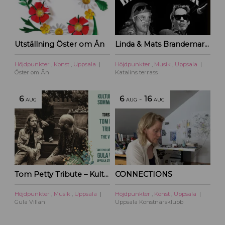
Utställning Öster om Ån
Linda & Mats Brandemark & Marc Gransten
Höjdpunkter
,
Konst
,
Uppsala
Höjdpunkter
,
Musik
,
Uppsala
Öster om Ån
Katalins terrass
6
6
-
16
AUG
AUG
AUG
Tom Petty Tribute – Kulturoasens sommarscen 2026
CONNECTIONS
Höjdpunkter
,
Musik
,
Uppsala
Höjdpunkter
,
Konst
,
Uppsala
Gula Villan
Uppsala Konstnärsklubb