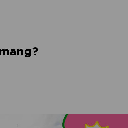
nemang?