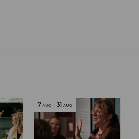
7
-
31
AUG
AUG