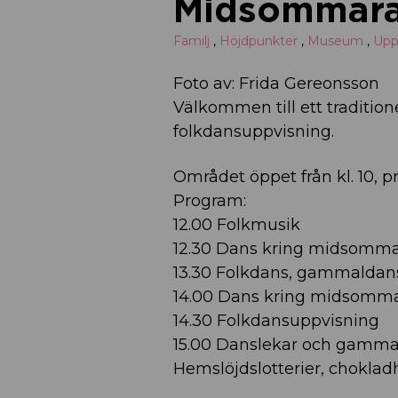
Midsommara
Familj
,
Höjdpunkter
,
Museum
,
Upp
Foto av: Frida Gereonsson
Välkommen till ett traditi
folkdansuppvisning.
Området öppet från kl. 10, pr
Program:
12.00 Folkmusik
12.30 Dans kring midsomm
13.30 Folkdans, gammaldans 
14.00 Dans kring midsomm
14.30 Folkdansuppvisning
15.00 Danslekar och gammald
Hemslöjdslotterier, choklad