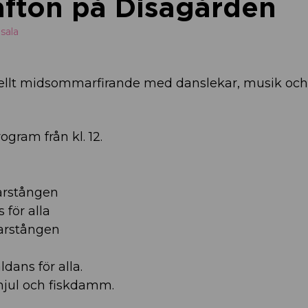
fton på Disagården
sala
onellt midsommarfirande med danslekar, musik och
ogram från kl. 12.
arstången
för alla
arstången
ans för alla.
hjul och fiskdamm.