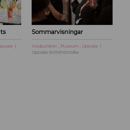
ts
Sommarvisningar
ppsala
Höjdpunkter
,
Museum
,
Uppsala
Uppsala slottshistoriska