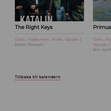
The Right Keys
Gratis
,
Höjdpunkter
,
Musik
,
Uppsala
Gratis
,
Hö
Katalin Terrassen
Uppsala
Bror Hjor
Tillbaka till kalendern