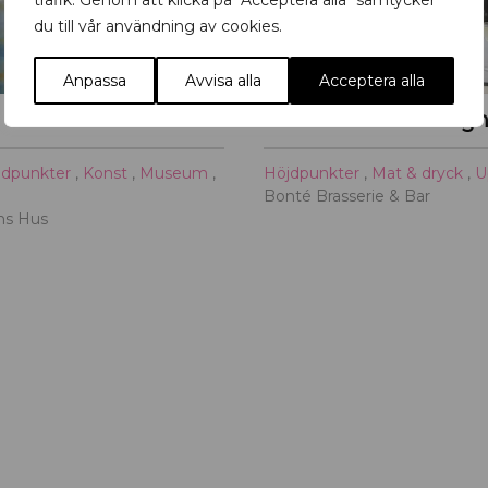
trafik. Genom att klicka på "Acceptera alla" samtycker
du till vår användning av cookies.
Anpassa
Avvisa alla
Acceptera alla
Primus Mortimer Pettersson
Bonté Summer Nigh
jdpunkter
,
Konst
,
Museum
,
Höjdpunkter
,
Mat & dryck
,
U
Bonté Brasserie & Bar
ths Hus