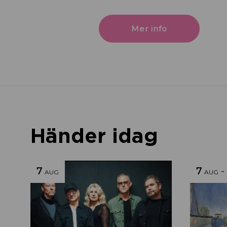
Mer info
Händer idag
7
7
-
AUG
AUG