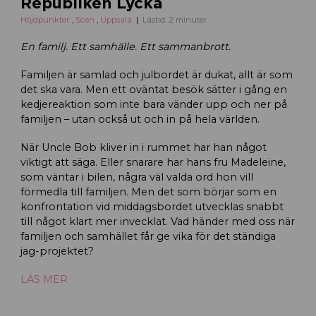
Republiken Lycka
Höjdpunkter
,
Scen
,
Uppsala
Lästid: 2 minuter
En familj. Ett samhälle. Ett sammanbrott.
Familjen är samlad och julbordet är dukat, allt är som
det ska vara. Men ett oväntat besök sätter i gång en
kedjereaktion som inte bara vänder upp och ner på
familjen – utan också ut och in på hela världen.
När Uncle Bob kliver in i rummet har han något
viktigt att säga. Eller snarare har hans fru Madeleine,
som väntar i bilen, några väl valda ord hon vill
förmedla till familjen. Men det som börjar som en
konfrontation vid middagsbordet utvecklas snabbt
till något klart mer invecklat. Vad händer med oss när
familjen och samhället får ge vika för det ständiga
jag-projektet?
LÄS MER