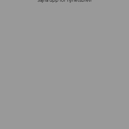
Sajna upp för nyhetsbrev!