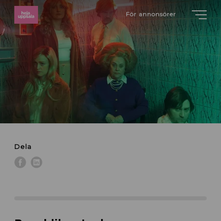
För annonsörer
Dela