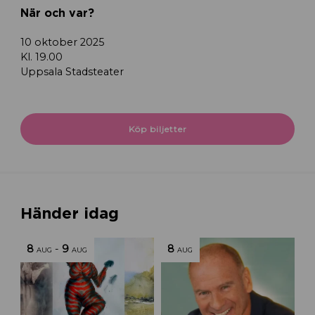
När och var?
10 oktober 2025
Kl. 19.00
Uppsala Stadsteater
Köp biljetter
Händer idag
8
-
9
8
AUG
AUG
AUG