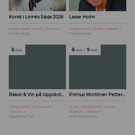
Konst i Linnés Sävja 2026
Lasse Holm
Höjdpunkter
,
Konst
,
Uppsala
Höjdpunkter
,
Musik
,
Uppsala
Linnés Sävja
Parksnäckan
8
8
-
9
AUG
AUG
AUG
Räkor & Vin på Uppströms Fisk
Primus Mortimer Pettersson
Höjdpunkter
,
Mat & dryck
,
Gratis
,
Höjdpunkter
,
Konst
,
Uppsala
Museum
,
Uppsala
Uppströms Fisk
Bror Hjorths Hus