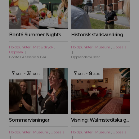
Bonté Summer Nights
Historisk stadsvandring
Höjdpunkter
,
Mat & dryck
,
Höjdpunkter
,
Museum
,
Uppsala
Uppsala
Bonté Brasserie & Bar
Upplandsmuseet
7
-
31
7
-
8
AUG
AUG
AUG
AUG
Sommarvisningar
Visning: Walmstedtska gården
Höjdpunkter
,
Museum
,
Uppsala
Höjdpunkter
,
Museum
,
Uppsala