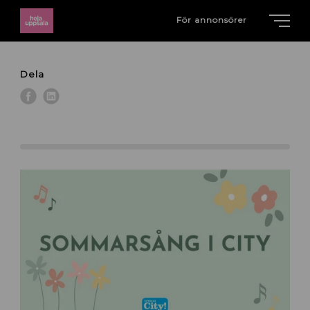
För annonsörer
Dela