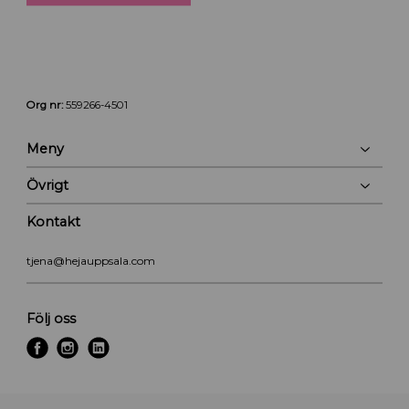
Org nr:
559266-4501
Meny
Övrigt
Kontakt
tjena@hejauppsala.com
Följ oss
f
i
l
a
n
i
c
s
n