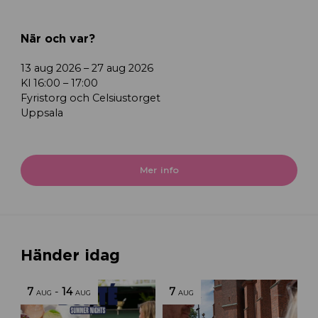
När och var?
13 aug 2026 – 27 aug 2026
Kl 16:00 – 17:00
Fyristorg och Celsiustorget
Uppsala
Mer info
Händer idag
7
-
14
7
AUG
AUG
AUG