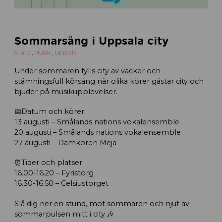
Sommarsång i Uppsala city
Gratis
,
Musik
,
Uppsala
Under sommaren fylls city av vacker och
stämningsfull körsång när olika körer gästar city och
bjuder på musikupplevelser.
📅Datum och körer:
13 augusti – Smålands nations vokalensemble
20 augusti – Smålands nations vokalensemble
27 augusti – Damkören Meja
⏰Tider och platser:
16.00-16.20 – Fyristorg
16.30-16.50 – Celsiustorget
Slå dig ner en stund, möt sommaren och njut av
sommarpulsen mitt i city.🎶