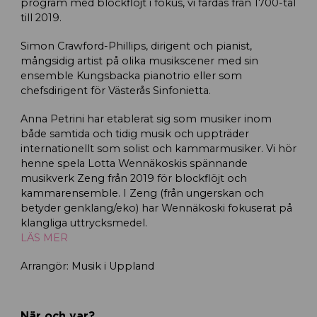
program med blockflöjt i fokus, vi färdas från 1700-tal
till 2019.
Simon Crawford-Phillips, dirigent och pianist,
mångsidig artist på olika musikscener med sin
ensemble Kungsbacka pianotrio eller som
chefsdirigent för Västerås Sinfonietta.
Anna Petrini har etablerat sig som musiker inom
både samtida och tidig musik och uppträder
internationellt som solist och kammarmusiker. Vi hör
henne spela Lotta Wennäkoskis spännande
musikverk Zeng från 2019 för blockflöjt och
kammarensemble. I Zeng (från ungerskan och
betyder genklang/eko) har Wennäkoski fokuserat på
klangliga uttrycksmedel.
LÄS MER
Arrangör: Musik i Uppland
När och var?