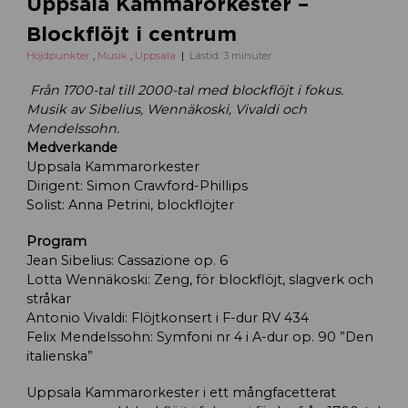
Uppsala Kammarorkester –
Blockflöjt i centrum
Höjdpunkter
,
Musik
,
Uppsala
Lästid: 3 minuter
Från 1700-tal till 2000-tal med blockflöjt i fokus.
Musik av Sibelius, Wennäkoski, Vivaldi och
Mendelssohn.
Medverkande
Uppsala Kammarorkester
Dirigent: Simon Crawford-Phillips
Solist: Anna Petrini, blockflöjter
Program
Jean Sibelius: Cassazione op. 6
Lotta Wennäkoski: Zeng, för blockflöjt, slagverk och
stråkar
Antonio Vivaldi: Flöjtkonsert i F-dur RV 434
Felix Mendelssohn: Symfoni nr 4 i A-dur op. 90 ”Den
italienska”
Uppsala Kammarorkester i ett mångfacetterat