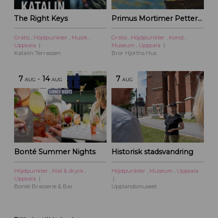
The Right Keys
Primus Mortimer Pettersson
Gratis
,
Höjdpunkter
,
Musik
,
Gratis
,
Höjdpunkter
,
Konst
,
Uppsala
Museum
,
Uppsala
Katalin Terrassen
Bror Hjorths Hus
7
-
14
7
AUG
AUG
AUG
Bonté Summer Nights
Historisk stadsvandring
Höjdpunkter
,
Mat & dryck
,
Höjdpunkter
,
Museum
,
Uppsala
Uppsala
Bonté Brasserie & Bar
Upplandsmuseet