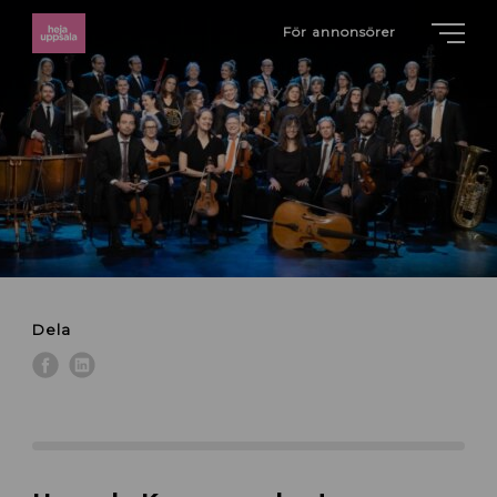
För annonsörer
Dela