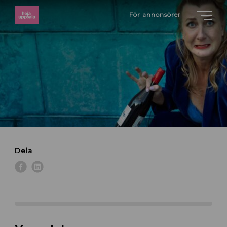
För annonsörer
Dela