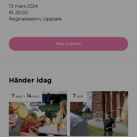
13 mars 2024
Kl. 20.00
Reginateatern, Uppsala
Köp biljetter
Händer idag
7
-
14
7
AUG
AUG
AUG