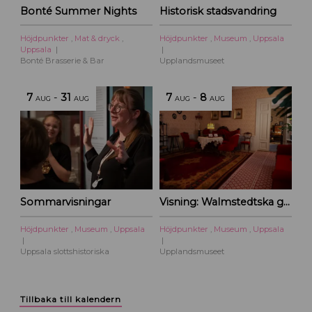
Bonté Summer Nights
Historisk stadsvandring
Höjdpunkter
,
Mat & dryck
,
Höjdpunkter
,
Museum
,
Uppsala
Uppsala
Bonté Brasserie & Bar
Upplandsmuseet
7
-
31
7
-
8
AUG
AUG
AUG
AUG
Sommarvisningar
Visning: Walmstedtska gården
Höjdpunkter
,
Museum
,
Uppsala
Höjdpunkter
,
Museum
,
Uppsala
Uppsala slottshistoriska
Upplandsmuseet
Tillbaka till kalendern