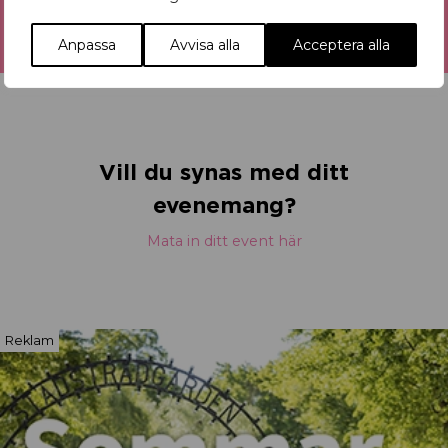
Anpassa
Avvisa alla
Acceptera alla
Vill du synas med ditt
evenemang?
Mata in ditt event här
Reklam