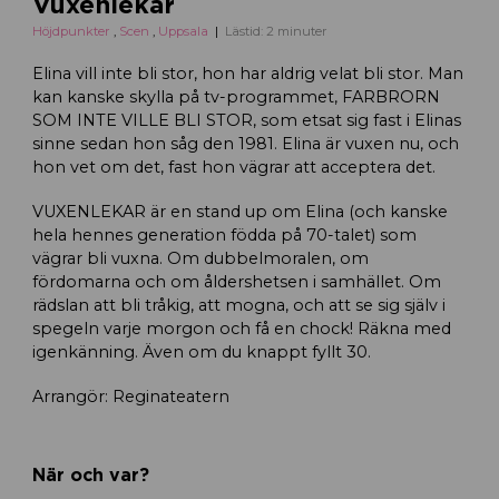
Vuxenlekar
Höjdpunkter
,
Scen
,
Uppsala
Lästid: 2 minuter
Elina vill inte bli stor, hon har aldrig velat bli stor. Man
kan kanske skylla på tv-programmet, FARBRORN
SOM INTE VILLE BLI STOR, som etsat sig fast i Elinas
sinne sedan hon såg den 1981. Elina är vuxen nu, och
hon vet om det, fast hon vägrar att acceptera det.
VUXENLEKAR är en stand up om Elina (och kanske
hela hennes generation födda på 70-talet) som
vägrar bli vuxna. Om dubbelmoralen, om
fördomarna och om åldershetsen i samhället. Om
rädslan att bli tråkig, att mogna, och att se sig själv i
spegeln varje morgon och få en chock! Räkna med
igenkänning. Även om du knappt fyllt 30.
Arrangör: Reginateatern
När och var?