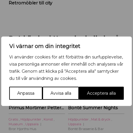
Retromöbler till city
e
t
r
o
m
ö
Det händer i Uppsala- kolla in vår
b
Vi värnar om din integritet
kalender!
l
e
Vi använder cookies för att förbättra din surfupplevelse,
r
7
-
30
7
-
14
visa personliga annonser eller innehåll och analysera vår
AUG
AUG
AUG
AUG
f
trafik. Genom att klicka på "Acceptera alla" samtycker
l
du till vår användning av cookies.
y
t
t
Anpassa
Avvisa alla
Acceptera alla
a
r
Primus Mortimer Pettersson
Bonté Summer Nights
t
i
Gratis
,
Höjdpunkter
,
Konst
,
Höjdpunkter
,
Mat & dryck
,
l
Museum
,
Uppsala
Uppsala
l
Bror Hjorths Hus
Bonté Brasserie & Bar