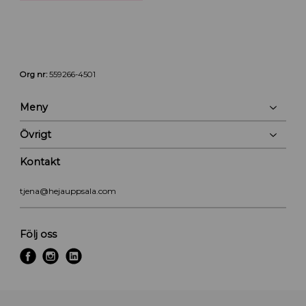
Org nr:
559266-4501
Meny
Övrigt
Kontakt
tjena@hejauppsala.com
Följ oss
f
i
l
a
n
i
c
s
n
e
t
k