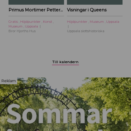
i
Primus Mortimer Pettersson
Visningar i Queens
t
y
Gratis
,
Höjdpunkter
,
Konst
,
Höjdpunkter
,
Museum
,
Uppsala
Museum
,
Uppsala
Bror Hjorths Hus
Uppsala slottshistoriska
Till kalendern
Reklam