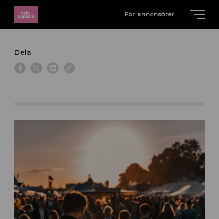
För annonsörer
Dela