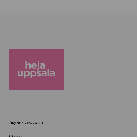
Org nr:
559266-4501