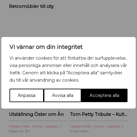
R
Retromöbler till city
e
t
r
o
m
ö
Det händer i Uppsala- kolla in vår
b
Vi värnar om din integritet
kalender!
l
Vi använder cookies för att förbättra din surfupplevelse,
e
r
visa personliga annonser eller innehåll och analysera vår
5
-
19
6
AUG
AUG
AUG
f
trafik. Genom att klicka på "Acceptera alla" samtycker
l
du till vår användning av cookies.
y
t
Anpassa
Avvisa alla
Acceptera alla
t
a
r
Utställning Öster om Ån
Tom Petty Tribute – Kulturoasens sommarscen 2026
t
i
Höjdpunkter
,
Konst
,
Uppsala
Höjdpunkter
,
Musik
,
Uppsala
l
Öster om Ån
Gula Villan
l