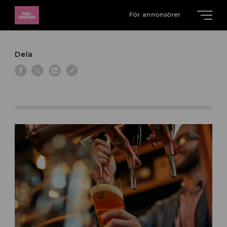
För annonsörer
Dela