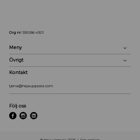
Org nr:
559266-4501
Meny
Övrigt
Kontakt
tjena@hejauppsala.com
Följ oss
f
i
l
a
n
i
c
s
n
e
t
k
© Heja Uppsala 2026
Om cookies