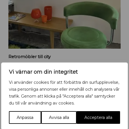
U
p
p
s
a
l
a
R
Retromöbler till city
e
t
r
Vi värnar om din integritet
o
m
Vi använder cookies för att förbättra din surfupplevelse,
ö
visa personliga annonser eller innehåll och analysera vår
Det händer i Uppsala- kolla in vår
b
trafik. Genom att klicka på "Acceptera alla" samtycker
kalender!
l
du till vår användning av cookies.
e
r
5
-
19
5
-
14
AUG
AUG
AUG
AUG
Anpassa
Avvisa alla
Acceptera alla
f
l