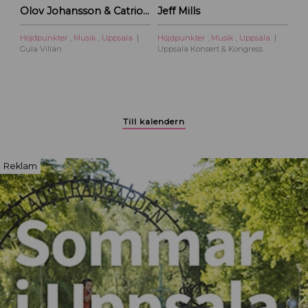
Olov Johansson & Catriona McKay – Kulturoasens sommarscen 2026
Jeff Mills
t
y
Höjdpunkter
,
Musik
,
Uppsala
Höjdpunkter
,
Musik
,
Uppsala
Gula Villan
Uppsala Konsert & Kongress
Till kalendern
Reklam