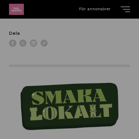
För annonsörer
Dela