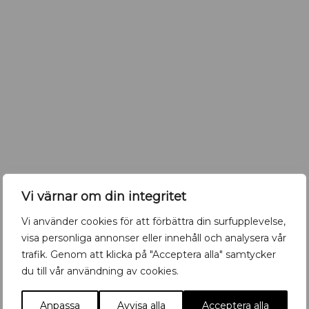
b
a
r
i
U
p
p
s
a
l
a
R
Vi värnar om din integritet
Retromöbler till city
e
t
Vi använder cookies för att förbättra din surfupplevelse,
r
visa personliga annonser eller innehåll och analysera vår
o
trafik. Genom att klicka på "Acceptera alla" samtycker
m
ö
du till vår användning av cookies.
Det händer i Uppsala- kolla in vår
b
kalender!
l
Anpassa
Avvisa alla
Acceptera alla