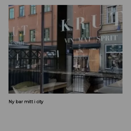
K
Ny bar mitt i city
r
u
t
n
y