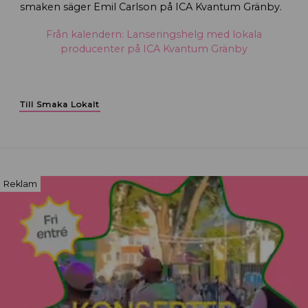
smaken säger Emil Carlson på ICA Kvantum Gränby.
Från kalendern: Lanseringshelg med lokala
producenter på ICA Kvantum Gränby
Till Smaka Lokalt
Reklam