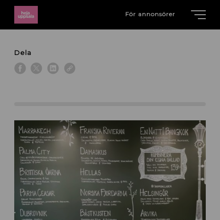
För annonsörer
Dela