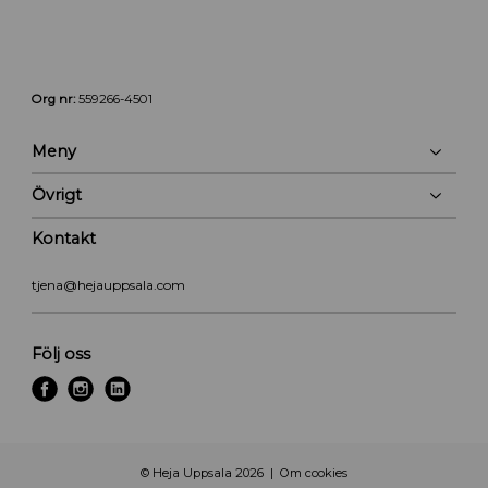
Org nr:
559266-4501
Meny
Övrigt
Kontakt
tjena@hejauppsala.com
Följ oss
f
i
l
a
n
i
c
s
n
e
t
k
© Heja Uppsala 2026
Om cookies
b
a
e