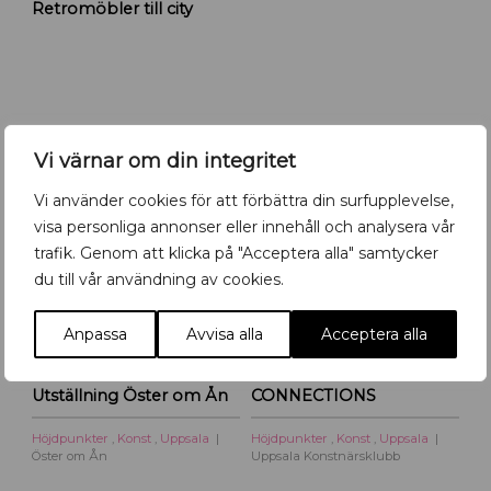
Retromöbler till city
e
t
r
o
m
ö
Det händer i Uppsala- kolla in vår
b
Vi värnar om din integritet
kalender!
l
e
Vi använder cookies för att förbättra din surfupplevelse,
r
visa personliga annonser eller innehåll och analysera vår
5
-
19
6
-
16
AUG
AUG
AUG
AUG
f
trafik. Genom att klicka på "Acceptera alla" samtycker
l
du till vår användning av cookies.
y
t
t
Anpassa
Avvisa alla
Acceptera alla
a
r
Utställning Öster om Ån
CONNECTIONS
t
i
Höjdpunkter
,
Konst
,
Uppsala
Höjdpunkter
,
Konst
,
Uppsala
l
Öster om Ån
Uppsala Konstnärsklubb
l