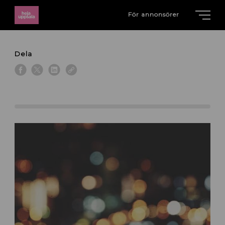
För annonsörer
Dela