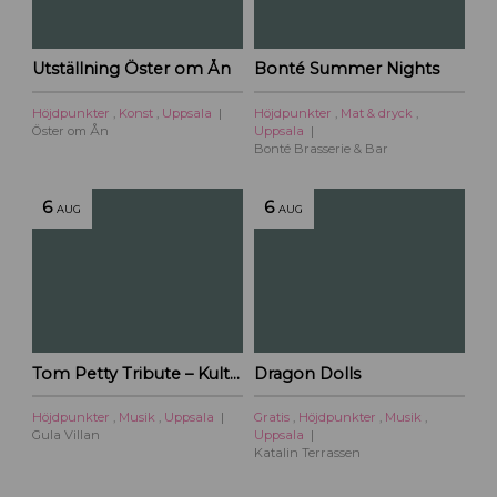
t
a
r
Utställning Öster om Ån
Bonté Summer Nights
t
i
Höjdpunkter
,
Konst
,
Uppsala
Höjdpunkter
,
Mat & dryck
,
l
Öster om Ån
Uppsala
l
Bonté Brasserie & Bar
U
p
6
6
AUG
AUG
p
s
a
l
a
c
i
Tom Petty Tribute – Kulturoasens sommarscen 2026
Dragon Dolls
t
y
Höjdpunkter
,
Musik
,
Uppsala
Gratis
,
Höjdpunkter
,
Musik
,
Gula Villan
Uppsala
Katalin Terrassen