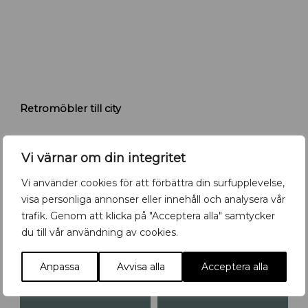
p
s
a
l
a
R
Retromöbler till city
e
t
r
o
Vi värnar om din integritet
m
ö
Vi använder cookies för att förbättra din surfupplevelse,
Det händer i Uppsala- kolla in vår
b
visa personliga annonser eller innehåll och analysera vår
kalender!
l
trafik. Genom att klicka på "Acceptera alla" samtycker
e
du till vår användning av cookies.
r
5
-
19
5
-
14
AUG
AUG
AUG
AUG
f
Anpassa
Avvisa alla
Acceptera alla
l
y
t