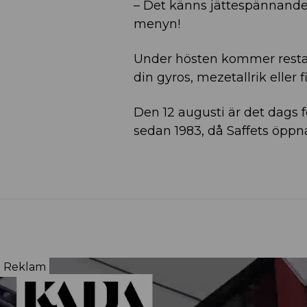
– Det känns jättespännand
menyn!
Under hösten kommer restaur
din gyros, mezetallrik eller 
Den 12 augusti är det dags f
sedan 1983, då Saffets öppn
Reklam