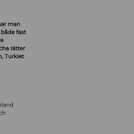
tsar man
 både fast
re
cha rätter
, Turkiet
 bland
och