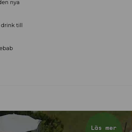
den nya
rink till
kebab