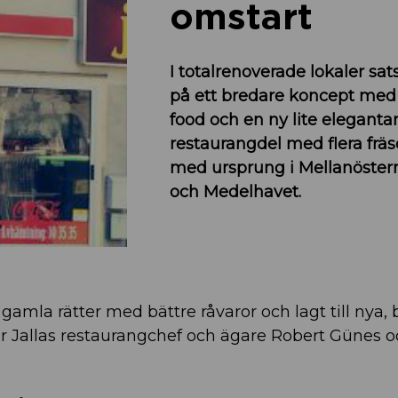
omstart
I totalrenoverade lokaler sa
på ett bredare koncept med
food och en ny lite eleganta
restaurangdel med flera fräs
med ursprung i Mellanöstern
och Medelhavet.
 gamla rätter med bättre råvaror och lagt till nya,
er Jallas restaurangchef och ägare Robert Günes 