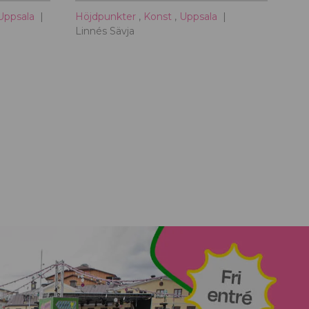
l
Uppsala
Höjdpunkter
,
Konst
,
Uppsala
l
Linnés Sävja
U
p
p
s
a
l
a
c
i
t
y