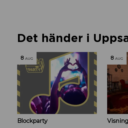
Det händer i Uppsal
8
8
AUG
AUG
Blockparty