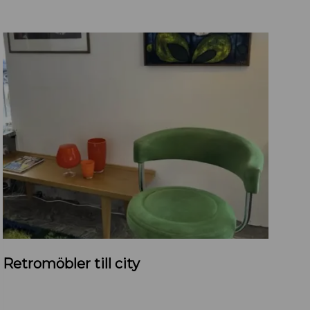
R
Retromöbler till city
e
t
r