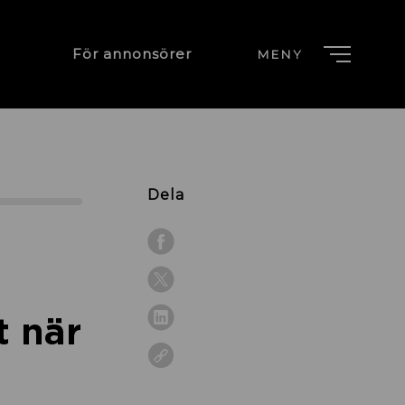
För annonsörer
MENY
Dela
t när