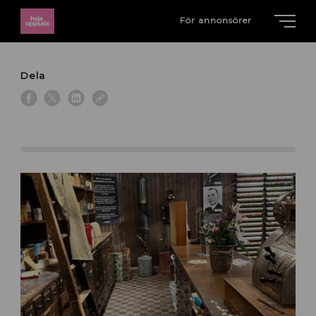
För annonsörer
Dela