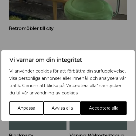
l
a
R
Retromöbler till city
e
t
r
o
m
Vi värnar om din integritet
ö
Det händer i Uppsala- kolla in vår
b
Vi använder cookies för att förbättra din surfupplevelse,
kalender!
l
visa personliga annonser eller innehåll och analysera vår
e
trafik. Genom att klicka på "Acceptera alla" samtycker
r
8
8
AUG
AUG
du till vår användning av cookies.
f
l
y
Anpassa
Avvisa alla
Acceptera alla
t
t
a
r
Blockparty
Visning: Walmstedtska gården