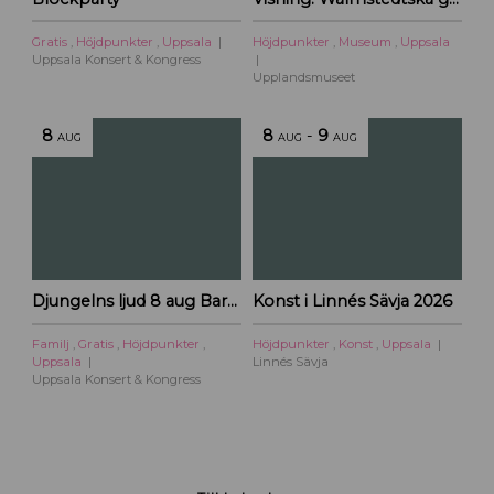
t
i
Gratis
,
Höjdpunkter
,
Uppsala
Höjdpunkter
,
Museum
,
Uppsala
l
Uppsala Konsert & Kongress
l
Upplandsmuseet
U
p
8
8
-
9
AUG
AUG
AUG
p
s
a
l
a
c
i
Djungelns ljud 8 aug Barnföreställning
Konst i Linnés Sävja 2026
t
y
Familj
,
Gratis
,
Höjdpunkter
,
Höjdpunkter
,
Konst
,
Uppsala
Uppsala
Linnés Sävja
Uppsala Konsert & Kongress