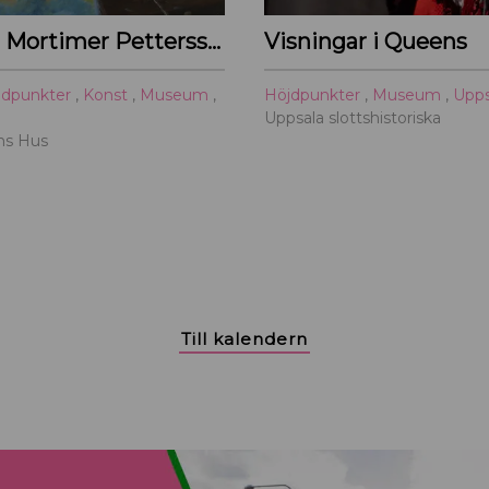
Primus Mortimer Pettersson
Visningar i Queens
jdpunkter
,
Konst
,
Museum
,
Höjdpunkter
,
Museum
,
Upp
Uppsala slottshistoriska
ths Hus
Till kalendern