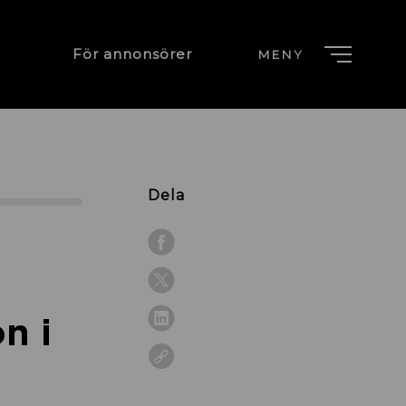
För annonsörer
MENY
Dela
n i