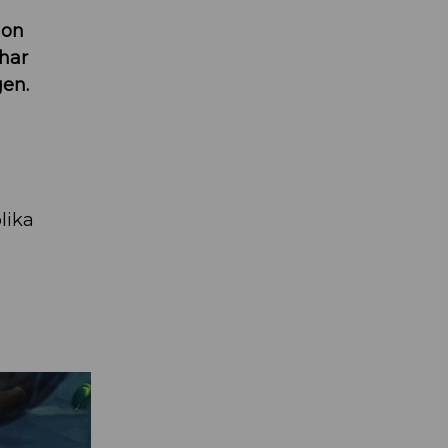
jon
har
gen.
lika