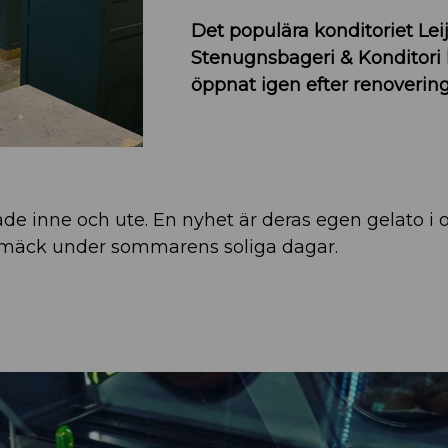
Det populära konditoriet Lei
Stenugnsbageri & Konditori 
öppnat igen efter renoverin
åde inne och ute. En nyhet är deras egen gelato i o
smäck under sommarens soliga dagar.