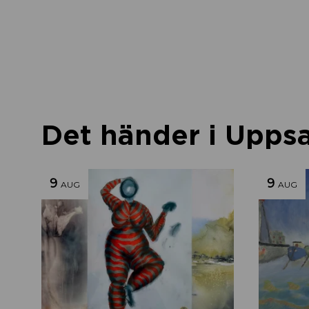
Det händer i Uppsal
9
9
AUG
AUG