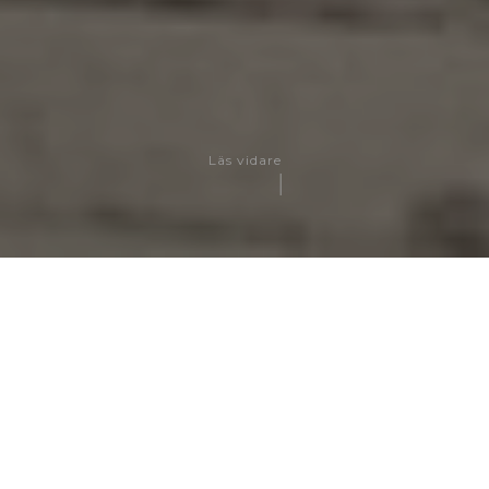
Läs vidare
Dela
Klostergatan fem är kvarterskrogen med soft häng i