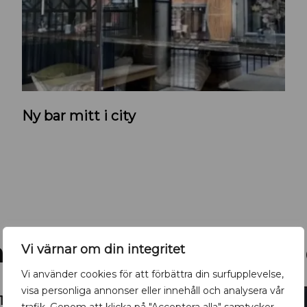
K
Ny bar mitt i city
r
u
t
n
y
b
a
a- kolla in vår kalend
r
Vi värnar om din integritet
i
Vi använder cookies för att förbättra din surfupplevelse,
U
visa personliga annonser eller innehåll och analysera vår
14
6
p
AUG
AUG