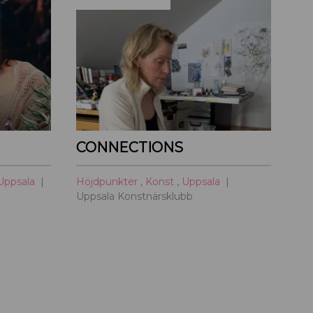
l
y
t
t
a
r
t
CONNECTIONS
i
l
Uppsala
Höjdpunkter
,
Konst
,
Uppsala
l
Uppsala Konstnärsklubb
U
p
p
s
a
l