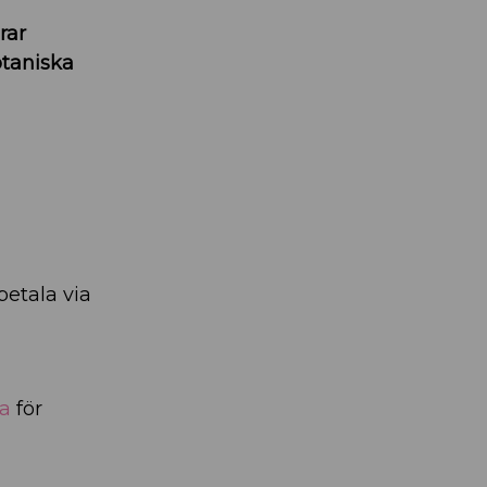
rar
taniska
betala via
la
för