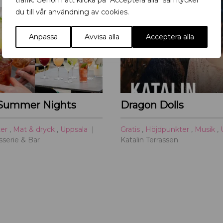
trafik. Genom att klicka på "Acceptera alla" samtycker
p
du till vår användning av cookies.
s
a
Anpassa
Avvisa alla
Acceptera alla
l
a
Summer Nights
Dragon Dolls
ter
,
Mat & dryck
,
Uppsala
Gratis
,
Höjdpunkter
,
Musik
,
serie & Bar
Katalin Terrassen