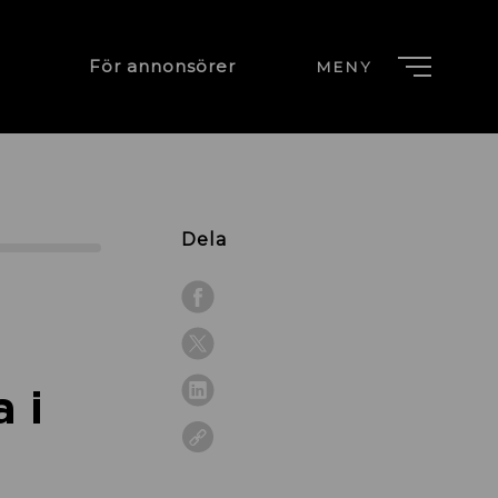
För annonsörer
MENY
Dela
 i