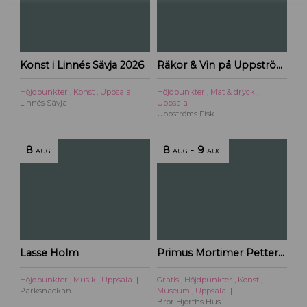
t
t
a
r
Konst i Linnés Sävja 2026
Räkor & Vin på Uppströms Fisk
t
i
Höjdpunkter
,
Konst
,
Uppsala
Höjdpunkter
,
Mat & dryck
,
l
Linnés Sävja
Uppsala
l
Uppströms Fisk
U
p
8
8
-
9
AUG
AUG
AUG
p
s
a
l
a
c
i
Lasse Holm
Primus Mortimer Pettersson
t
y
Höjdpunkter
,
Musik
,
Uppsala
Gratis
,
Höjdpunkter
,
Konst
,
Parksnäckan
Museum
,
Uppsala
Bror Hjorths Hus