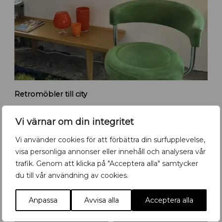
p
p
s
a
l
a
R
Retromöbler till city
e
t
r
Vi värnar om din integritet
o
m
Vi använder cookies för att förbättra din surfupplevelse,
ö
Det händer i Uppsala- kolla in vår
visa personliga annonser eller innehåll och analysera vår
b
trafik. Genom att klicka på "Acceptera alla" samtycker
kalender!
l
du till vår användning av cookies.
e
r
8
-
9
8
AUG
AUG
AUG
f
Anpassa
Avvisa alla
Acceptera alla
l
y