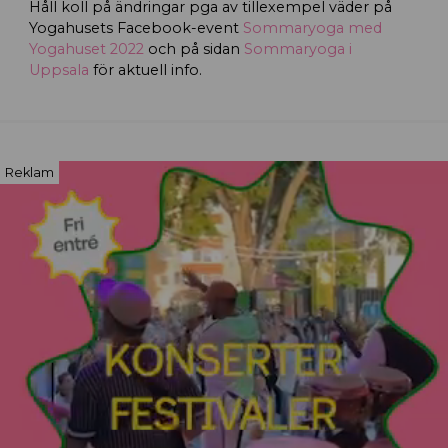
Håll koll på ändringar pga av tillexempel väder på
Yogahusets Facebook-event
Sommaryoga med
Yogahuset 2022
och på sidan
Sommaryoga i
Uppsala
för aktuell info.
Reklam