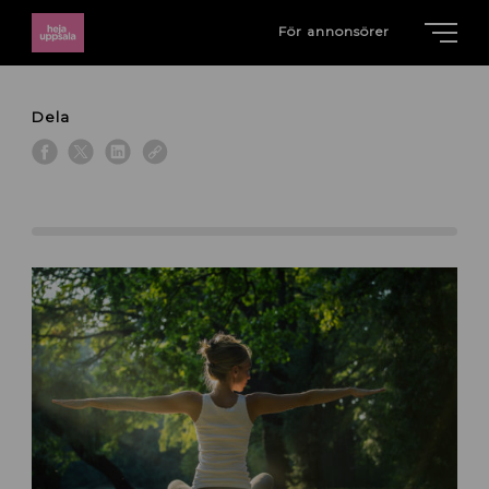
För annonsörer
Dela