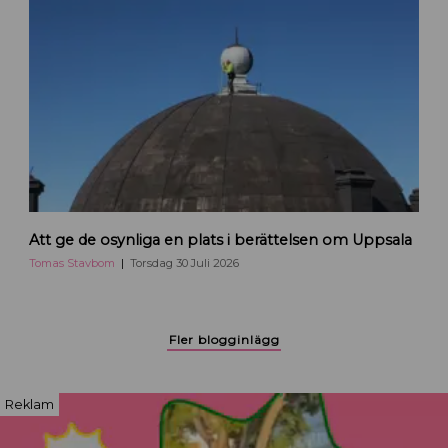
b
l
o
g
g
a
r
p
å
H
e
T
j
Att ge de osynliga en plats i berättelsen om Uppsala
o
a
m
Tomas Stavbom
Torsdag 30 Juli 2026
U
a
p
s
p
S
Fler blogginlägg
s
t
a
a
l
v
Reklam
a
b
o