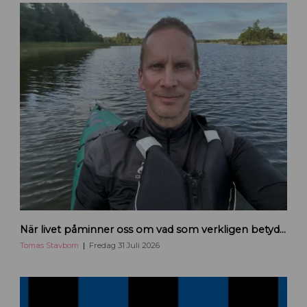
H
När livet påminner oss om vad som verkligen betyder något
a
n
Tomas Stavbom
Fredag 31 Juli 2026
d
e
l
s