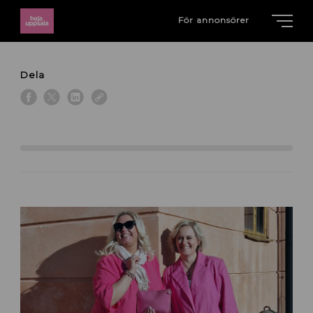
För annonsörer
Dela