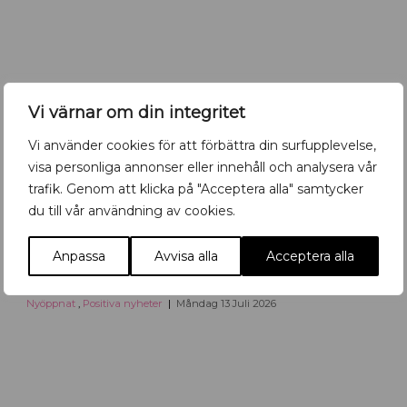
b
a
r
i
U
Vi värnar om din integritet
p
p
Vi använder cookies för att förbättra din surfupplevelse,
s
visa personliga annonser eller innehåll och analysera vår
a
l
trafik. Genom att klicka på "Acceptera alla" samtycker
a
du till vår användning av cookies.
Anpassa
Avvisa alla
Acceptera alla
R
Retromöbler till city
e
t
Nyöppnat
,
Positiva nyheter
Måndag 13 Juli 2026
r
o
m
ö
b