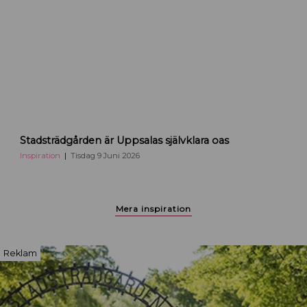
p
p
s
a
l
a
S
Stadsträdgården är Uppsalas självklara oas
t
a
Inspiration
Tisdag 9 Juni 2026
d
s
p
Mera inspiration
a
r
k
Reklam
e
n
i
U