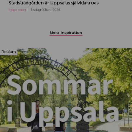
Stadsträdgården är Uppsalas självklara oas
t
a
Inspiration
Tisdag 9 Juni 2026
d
s
p
Mera inspiration
a
r
k
Reklam
e
n
i
U
p
p
s
a
l
a