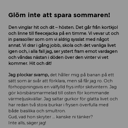
Glöm inte att spara sommaren!
Den vinglar hit och dit – hösten. Det går från kortkjol
och linne till fleecejacka på en timme. Vi vevar ut och
in parasoller som om vi aldrig sysslat med något
annat. Vi drar i gång jobb, skola och det vanliga livet
igen och, i alla fall jag, ser ystert fram emot vardagen
och våndas nästan i döden över den vinter vi vet
kommer. Hit och dit!
Jag plockar svamp,
det håller mig på banan på ett
sätt som är svår att förklara, men så får jag ro. Och
förhoppningsvis en välfylld frys inför skitvintern. Jag
gör körsbärsmarmelad till osten för kommande
värmeljuskvällar. Jag saltar gurkor för glatta livet och
har redan två stora burkar i frysen överfulla med
både basilika och smultron.
Gud, vad hon skryter … kanske ni tänker?
Inte alls, säger jag!