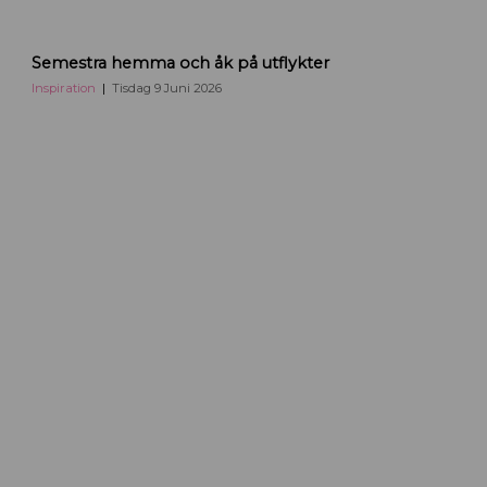
U
Semestra hemma och åk på utflykter
t
f
Inspiration
Tisdag 9 Juni 2026
l
y
k
t
e
r
i
U
p
p
s
a
l
a
S