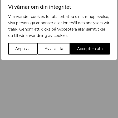
l
Vi värnar om din integritet
a
Vi använder cookies för att förbättra din surfupplevelse,
visa personliga annonser eller innehåll och analysera vår
R
trafik. Genom att klicka på "Acceptera alla" samtycker
Retromöbler till city
e
du till vår användning av cookies.
t
Nyöppnat
,
Positiva nyheter
Måndag 13 Juli 2026
r
o
Anpassa
Avvisa alla
Acceptera alla
m
ö
b
l
e
r
f
l
y
t
t
a