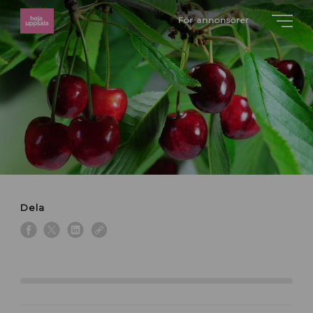
För annonsörer
Dela