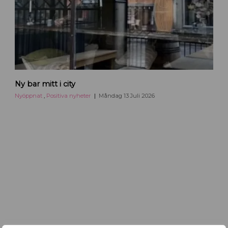
c
o
m
K
Ny bar mitt i city
r
u
Nyöppnat
,
Positiva nyheter
Måndag 13 Juli 2026
t
n
y
b
a
r
i
U
p
p
s
a