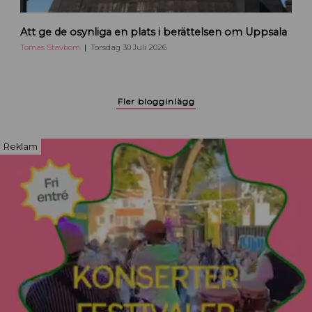
H
e
T
j
Att ge de osynliga en plats i berättelsen om Uppsala
o
a
m
Tomas Stavbom
Torsdag 30 Juli 2026
U
a
p
s
p
S
Fler blogginlägg
s
t
a
a
l
v
Reklam
a
b
o
m
b
l
o
g
g
a
r
o
m