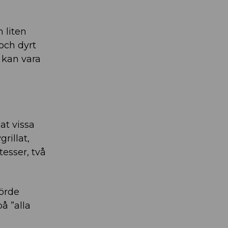
n liten
 och dyrt
 kan vara
at vissa
rillat,
esser, två
körde
å ”alla