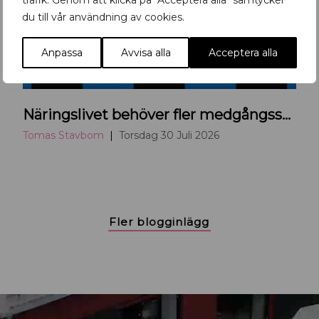
trafik. Genom att klicka på "Acceptera alla" samtycker
du till vår användning av cookies.
Anpassa
Avvisa alla
Acceptera alla
Näringslivet behöver fler medgångssupportrar
Tomas Stavbom
Torsdag 30 Juli 2026
Fler blogginlägg