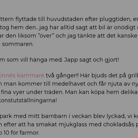
ottern flyttade till huvudstaden efter pluggtiden, e
 tog hem den…jag har alltid sagt att bil är onödigt
 den liksom ”över” och jag tänkte att det kanske
a sommaren.
om som vill hänga med. Japp sagt och gjort!
Linnés kammare
två gånger!! Här bjuds det på grill
 man kommer till medelhavet och får njuta av nyg
 fina vyer under träden. Man kan köpa hem delikat
 konstutställningarna!
kpark med mitt barnbarn i veckan blev lyckad, vi 
efter att ha smakat mjukglass med chokladsås p
p 10 för farmor.