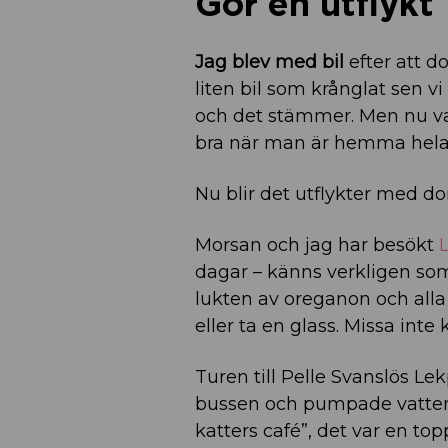
Gör en utflykt
Jag blev med bil
efter att d
liten bil som krånglat sen vi
och det stämmer. Men nu var
bra när man är hemma hel
Nu blir det utflykter med d
Morsan och jag har besökt
dagar – känns verkligen som
lukten av oreganon och alla
eller ta en glass. Missa inte
Turen till Pelle Svanslös Le
bussen och pumpade vatten 
katters café”, det var en top