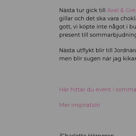
Nästa tur gick till
Axel & Gr
gillar och det ska vara ch
gott, vi köpte inte något i
present till sommarbjudningen
Nästa utflykt blir till Jordn
men blir sugen när jag kikar
Här hittar du event i somm
Mer inspiration
/Charlotte Hörngren