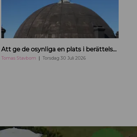
T
Att ge de osynliga en plats i berättelsen om Uppsala
o
m
Tomas Stavbom
Torsdag 30 Juli 2026
a
s
S
t
a
v
b
o
m