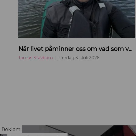
H
När livet påminner oss om vad som verkligen betyder något
a
n
Tomas Stavbom
Fredag 31 Juli 2026
d
e
l
s
k
a
m
m
Reklam
a