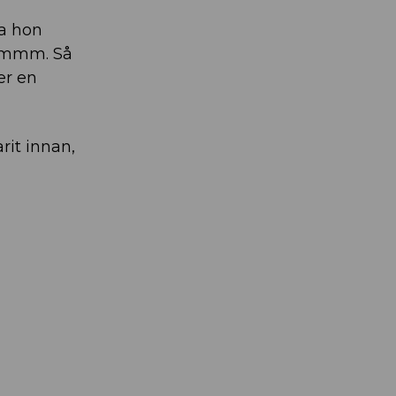
da hon
…mmmm. Så
er en
arit innan,