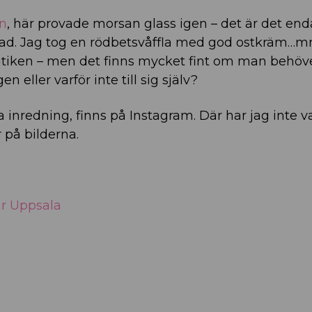
en
, här provade morsan glass igen – det är det en
oklad. Jag tog en rödbetsvåffla med god ostkräm
 butiken – men det finns mycket fint om man behöv
 eller varför inte till sig själv?
ära inredning, finns på Instagram. Där har jag inte v
 på bilderna.
ar Uppsala