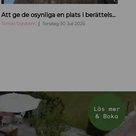
T
Att ge de osynliga en plats i berättelsen om Uppsala
o
m
Tomas Stavbom
Torsdag 30 Juli 2026
a
s
S
t
a
v
b
o
m
b
l
o
g