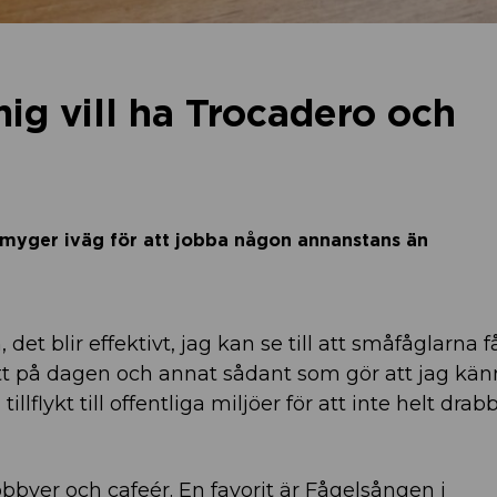
mig vill ha Trocadero och
smyger iväg för att jobba någon annanstans än
ma.
 det blir effektivt, jag kan se till att småfåglarna f
itt på dagen och annat sådant som gör att jag kä
illflykt till offentliga miljöer för att inte helt drab
llobbyer och cafeér. En favorit är Fågelsången i