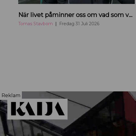
H
När livet påminner oss om vad som verkligen betyder något
a
n
Tomas Stavbom
Fredag 31 Juli 2026
d
e
l
s
k
a
m
m
Reklam
a
r
e
n
s