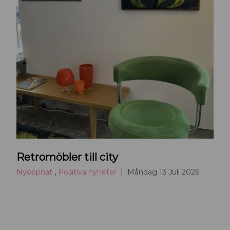
R
Retromöbler till city
e
t
Nyöppnat
,
Positiva nyheter
Måndag 13 Juli 2026
r
o
m
ö