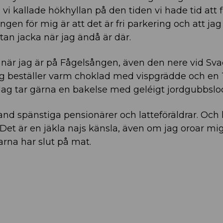
vi kallade hökhyllan på den tiden vi hade tid att f
ngen för mig är att det är fri parkering och att ja
tan jacka när jag ändå är där.
när jag är på Fågelsången, även den nere vid 
n. Jag beställer varm choklad med vispgrädde och e
e. Jag tar gärna en bakelse med geléigt jordgubbslo
bland spänstiga pensionärer och latteföräldrar. Och
et är en jäkla najs känsla, även om jag oroar mig 
rna har slut på mat.