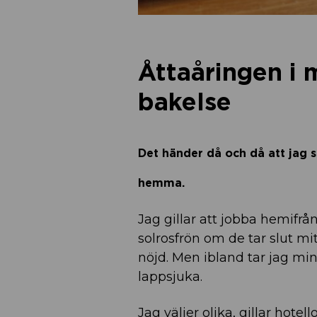
Åttaåringen i 
bakelse
Det händer då och då att jag 
hem
Jag gillar att jobba hemifrån,
solrosfrön om de tar slut m
nöjd. Men ibland tar jag min t
lappsjuka.
Jag väljer olika, gillar hote