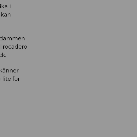
ika i
g kan
Svadammen
n Trocadero
ck.
 känner
lite för