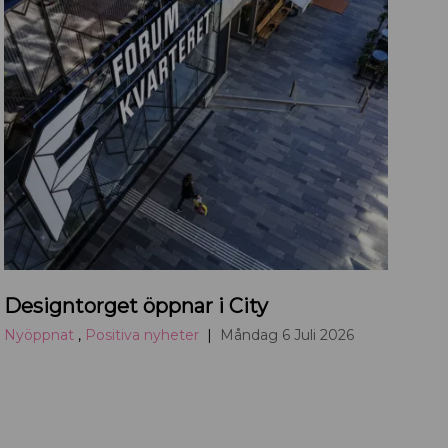
a
u
p
p
s
a
l
a
.
c
D
o
Designtorget öppnar i City
e
m
s
Nyöppnat
,
Positiva nyheter
Måndag 6 Juli 2026
i
g
n
t