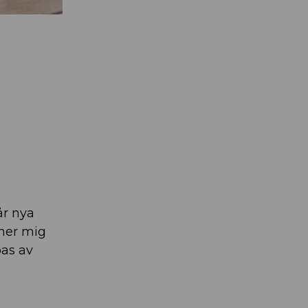
år nya
nner mig
bas av