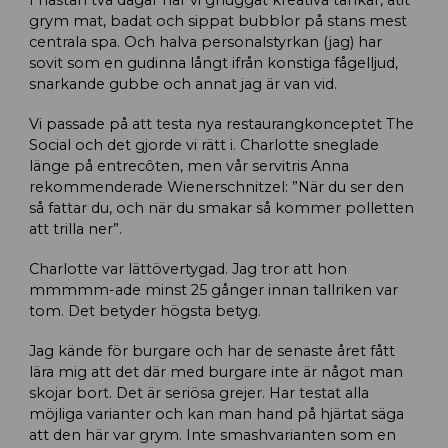
grym mat, badat och sippat bubblor på stans mest
centrala spa. Och halva personalstyrkan (jag) har
sovit som en gudinna långt ifrån konstiga fågelljud,
snarkande gubbe och annat jag är van vid.
Vi passade på att testa nya restaurangkonceptet The
Social och det gjorde vi rätt i. Charlotte sneglade
länge på entrecôten, men vår servitris Anna
rekommenderade Wienerschnitzel: ”När du ser den
så fattar du, och när du smakar så kommer polletten
att trilla ner”.
Charlotte var lättövertygad. Jag tror att hon
mmmmm-ade minst 25 gånger innan tallriken var
tom. Det betyder högsta betyg.
Jag kände för burgare och har de senaste året fått
lära mig att det där med burgare inte är något man
skojar bort. Det är seriösa grejer. Har testat alla
möjliga varianter och kan man hand på hjärtat säga
att den här var grym. Inte smashvarianten som en