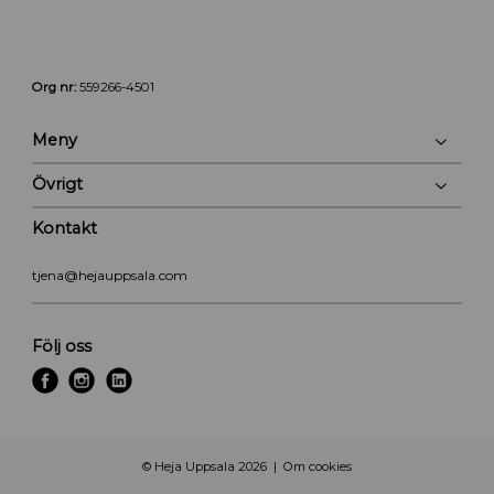
Org nr:
559266-4501
Meny
Övrigt
Kontakt
tjena@hejauppsala.com
Följ oss
f
i
l
a
n
i
c
s
n
e
t
k
© Heja Uppsala 2026
Om cookies
b
a
e