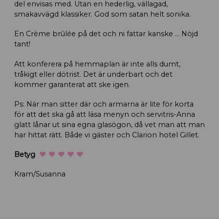
del envisas med. Utan en hederlig, vällagad,
smakavvägd klassiker. God som satan helt sonika.
En Crème brûlée på det och ni fattar kanske … Nöjd
tant!
Att konferera på hemmaplan är inte alls dumt,
tråkigt eller dötrist. Det är underbart och det
kommer garanterat att ske igen.
Ps: När man sitter där och armarna är lite för korta
för att det ska gå att läsa menyn och servitris-Anna
glatt lånar ut sina egna glasögon, då vet man att man
har hittat rätt. Både vi gäster och Clarion hotel Gillet.
Betyg
♥ ♥ ♥ ♥ ♥
Kram/Susanna