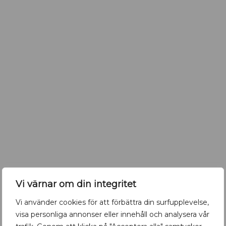
e
j
a
u
p
p
s
a
l
a
.
c
o
m
Vi värnar om din integritet
K
Ny bar mitt i city
r
Vi använder cookies för att förbättra din surfupplevelse,
u
Nyöppnat
,
Positiva nyheter
Måndag 13 Juli 2026
visa personliga annonser eller innehåll och analysera vår
t