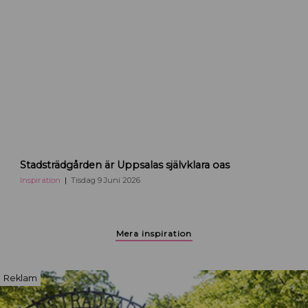
i
U
p
p
s
a
l
a
S
Stadsträdgården är Uppsalas självklara oas
t
a
Inspiration
Tisdag 9 Juni 2026
d
s
p
Mera inspiration
a
r
k
Reklam
e
n