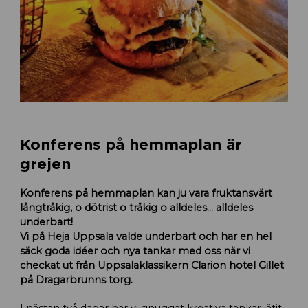
Konferens på hemmaplan är
grejen
Konferens på hemmaplan kan ju vara fruktansvärt
långtråkig, o dötrist o tråkig o alldeles… alldeles
underbart!
Vi på Heja Uppsala valde underbart och har en hel
säck goda idéer och nya tankar med oss när vi
checkat ut från Uppsalaklassikern Clarion hotel Gillet
på Dragarbrunns torg.
I nästan två dagar har vi gnuggat kreativa tankar, ätit