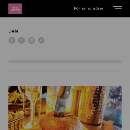
För annonsörer
Dela