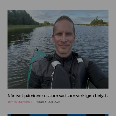
H
När livet påminner oss om vad som verkligen betyder något
a
n
Tomas Stavbom
Fredag 31 Juli 2026
d
e