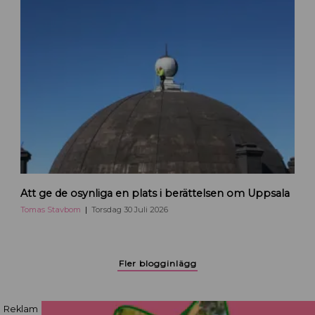
o
m
b
l
o
g
g
a
r
p
å
H
e
T
j
Att ge de osynliga en plats i berättelsen om Uppsala
o
a
m
Tomas Stavbom
Torsdag 30 Juli 2026
U
a
p
s
p
S
Fler blogginlägg
s
t
a
a
l
v
Reklam
a
b