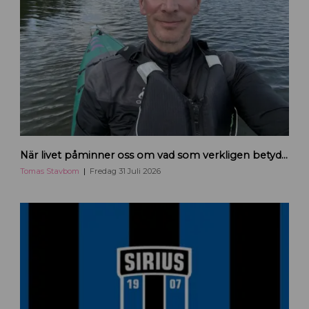
H
När livet påminner oss om vad som verkligen betyder något
a
n
Tomas Stavbom
Fredag 31 Juli 2026
d
e
l
s
k
a
m
m
a