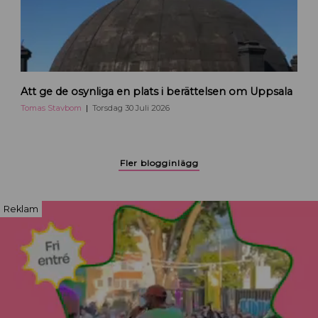
a
r
p
å
H
e
T
j
Att ge de osynliga en plats i berättelsen om Uppsala
o
a
m
Tomas Stavbom
Torsdag 30 Juli 2026
U
a
p
s
p
S
Fler blogginlägg
s
t
a
a
l
v
Reklam
a
b
o
m
b
l
o
g
g