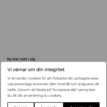
a
l
a
.
c
o
m
K
Ny bar mitt i city
r
u
Nyöppnat
,
Positiva nyheter
Måndag 13 Juli 2026
Vi värnar om din integritet
t
n
Vi använder cookies för att förbättra din surfupplevelse,
y
visa personliga annonser eller innehåll och analysera vår
b
trafik. Genom att klicka på "Acceptera alla" samtycker
a
r
du till vår användning av cookies.
i
U