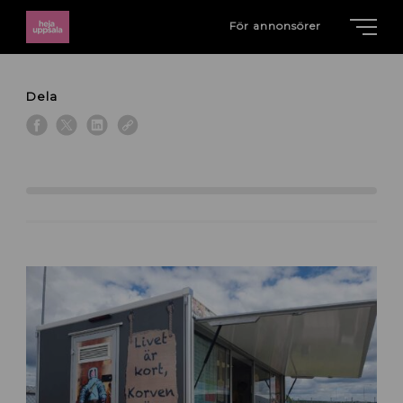
För annonsörer
Dela