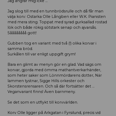
Jag ångrar mig icke …
Jag slog till med en tunnbrödsrulle och då får man
välja korv: Ostarka Olle Långben eller W.K. Pianisten
med mera sting. Toppat med syrad gurksallad rostad
lök och både rökig sötstark senap och ajvarsås.
Såååååååå gott!
Gubben tog en variant med två (!) olika korvar i
samma bröd.
Surkålen till var enligt uppgift grym!
Bara en glimt av menyn gör en glad. Vad sägs om
korvar, gjorda med ömma mathantverkarhänder,
som heter saker som Lönnmördarens dotter, När
lammen tystnar, Sigge Hills orkester och
Skorstensrensaren. Och så där fortsätter det …
Veganvariant finns! Även barnmeny.
Se det som en utflykt till korvvärlden.
Korv Olle ligger på Arkgatan i Fyrsilund, precis vid