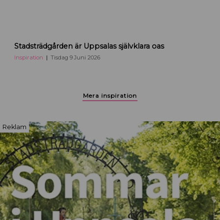
a
S
Stadsträdgården är Uppsalas självklara oas
t
a
Inspiration
Tisdag 9 Juni 2026
d
s
p
Mera inspiration
a
r
k
Reklam
e
n
i
U
p
p
s
a
l