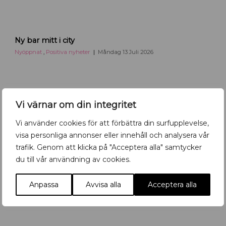
K
Ny bar mitt i city
r
u
Nyöppnat
,
Positiva nyheter
Måndag 13 Juli 2026
t
n
y
b
Vi värnar om din integritet
a
r
Vi använder cookies för att förbättra din surfupplevelse,
i
visa personliga annonser eller innehåll och analysera vår
U
trafik. Genom att klicka på "Acceptera alla" samtycker
p
p
du till vår användning av cookies.
s
a
Anpassa
Avvisa alla
Acceptera alla
l
a