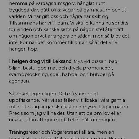
hemma på vardagsrumsgolv, hånglat runt i
bygdegårdar, gått olika vägar på gymnasium och ut i
världen. Vi har gift oss och några har skilt sig.
Tillsammans har vi 11 barn. Vi skulle kunna ha spridits
för vinden och kanske setts på någon stel återträff
om någon orkat arrangera en sådan, men så blev det
inte. För när det kommer till kritan så är det vi. Vi
hänger ihop.
I helgen drog vi till Leksand.
Mys vid brasan, bad i
Siljan, bastu, god mat och dryck, promenader,
svampplockning, spel, babbel och bubbel på
agendan.
Så enkelt egentligen. Och så vansinnigt
uppfriskande. När vi ses faller vi tillbaka i våra gamla
roller lite. Jag är ganska tyst och myser. Lagar maten.
Precis som jag vill ha det. Utan att be om lov eller
ursäkt. Utan att göra sig till eller hålla in magen.
Träningsresor och Yogaretreat i all ära, men en
bilresa till en stuga i Dalarna fungerar precis lika bra.