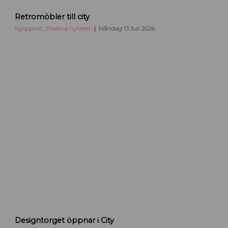
R
Retromöbler till city
e
t
Nyöppnat
,
Positiva nyheter
Måndag 13 Juli 2026
r
o
m
ö
b
l
e
r
f
l
y
t
t
a
r
t
i
D
Designtorget öppnar i City
l
e