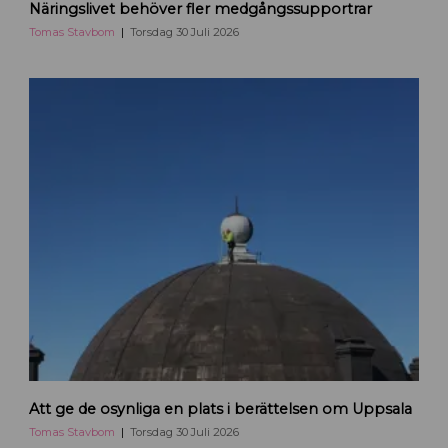
Näringslivet behöver fler medgångssupportrar
s
S
Tomas Stavbom
Torsdag 30 Juli 2026
t
a
v
b
o
m
b
l
o
g
g
a
r
p
å
H
e
T
j
Att ge de osynliga en plats i berättelsen om Uppsala
o
a
m
Tomas Stavbom
Torsdag 30 Juli 2026