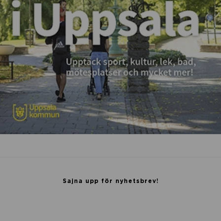
l
a
Sajna upp för nyhetsbrev!