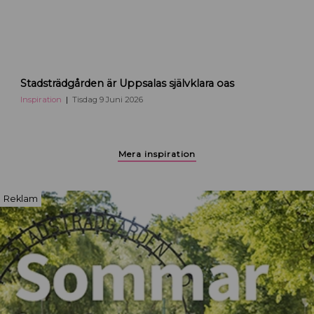
l
a
S
Stadsträdgården är Uppsalas självklara oas
t
a
Inspiration
Tisdag 9 Juni 2026
d
s
p
Mera inspiration
a
r
k
Reklam
e
n
i
U
p
p
s
a