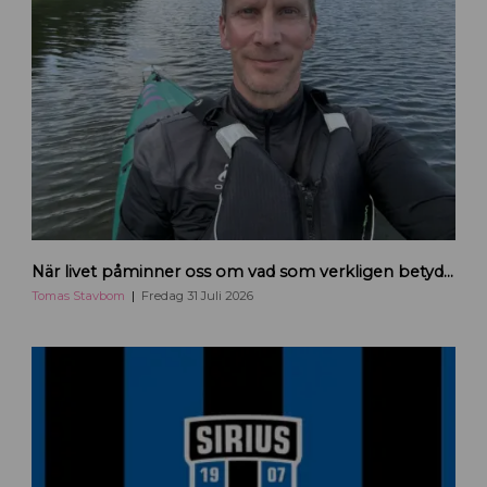
H
När livet påminner oss om vad som verkligen betyder något
a
n
Tomas Stavbom
Fredag 31 Juli 2026
d
e
l
s
k
a
m
m