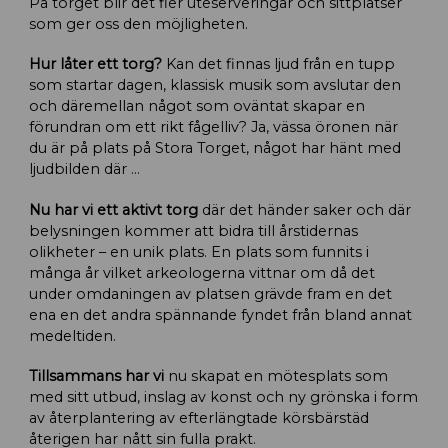
På torget blir det fler uteserveringar och sittplatser
som ger oss den möjligheten.
Hur låter ett torg?
Kan det finnas ljud från en tupp
som startar dagen, klassisk musik som avslutar den
och däremellan något som oväntat skapar en
förundran om ett rikt fågelliv? Ja, vässa öronen när
du är på plats på Stora Torget, något har hänt med
ljudbilden där …
Nu har vi ett aktivt torg
där det händer saker och där
belysningen kommer att bidra till årstidernas
olikheter – en unik plats. En plats som funnits i
många år vilket arkeologerna vittnar om då det
under omdaningen av platsen grävde fram en det
ena en det andra spännande fyndet från bland annat
medeltiden.
Tillsammans har vi
nu skapat en mötesplats som
med sitt utbud, inslag av konst och ny grönska i form
av återplantering av efterlängtade körsbärstäd
återigen har nått sin fulla prakt.