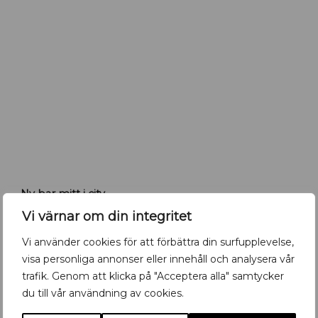
s
a
l
a
.
c
o
m
K
Ny bar mitt i city
r
u
Nyöppnat
,
Positiva nyheter
Måndag 13 Juli 2026
Vi värnar om din integritet
t
n
Vi använder cookies för att förbättra din surfupplevelse,
y
visa personliga annonser eller innehåll och analysera vår
b
trafik. Genom att klicka på "Acceptera alla" samtycker
a
du till vår användning av cookies.
r
i