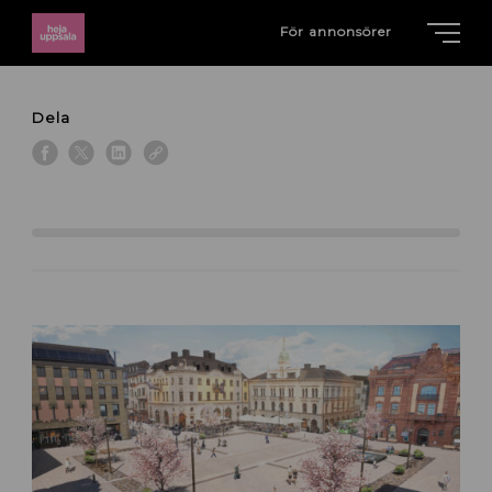
För annonsörer
Dela