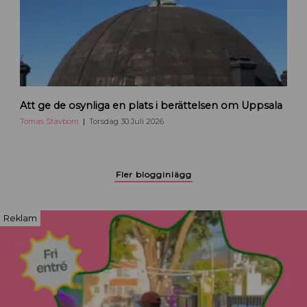
g
a
r
p
å
H
e
T
j
Att ge de osynliga en plats i berättelsen om Uppsala
o
a
m
Tomas Stavbom
Torsdag 30 Juli 2026
U
a
p
s
p
S
Fler blogginlägg
s
t
a
a
l
v
Reklam
a
b
o
m
b
l
o