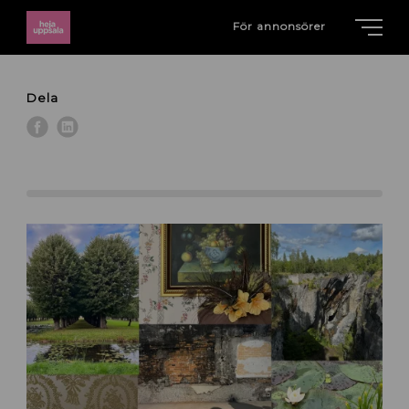
För annonsörer
Dela