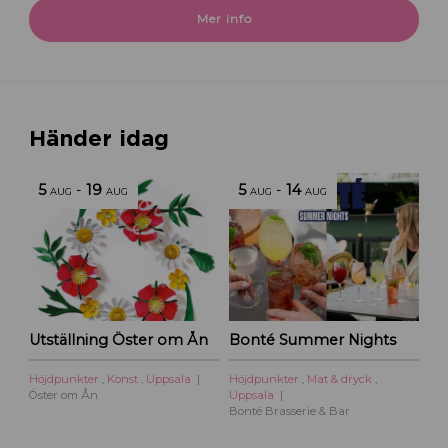
Mer info
Händer idag
5
-
19
5
-
14
AUG
AUG
AUG
AUG
Utställning Öster om Ån
Bonté Summer Nights
Höjdpunkter
,
Konst
,
Uppsala
Höjdpunkter
,
Mat & dryck
,
Öster om Ån
Uppsala
Bonté Brasserie & Bar