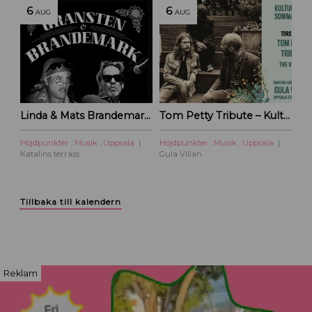
6
6
AUG
AUG
Linda & Mats Brandemark & Marc Gransten
Tom Petty Tribute – Kulturoasens sommarscen 2026
Höjdpunkter
,
Musik
,
Uppsala
Höjdpunkter
,
Musik
,
Uppsala
Katalins terrass
Gula Villan
Tillbaka till kalendern
Reklam